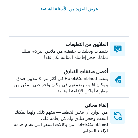
عرض المزيد من الأسئلة الشائعة
الملايين من التعليقات
تقييمات وتعليقات حقيقية من ملايين النزلاء، مثلك
تمامًا. احجز إقامتك المثالية بكل ثقة!
أفضل صفقات الفنادق
يبحث HotelsCombined في أكثر من 3 ملايين فندق
ومكان إقامة ويجمعهم في مكان واحد حتى تتمكن من
مقارنة أماكن الإقامة المثالية.
إلغاء مجاني
من الوارد أن تتغير الخطط — نتفهم ذلك. ولهذا يمكنك
البحث وحجز فنادق وأماكن إقامة على
HotelsCombined من وكالات السفر التي تقدم خدمة
الإلغاء المجاني