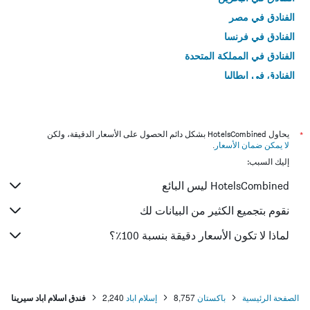
الفنادق في مصر
الفنادق في فرنسا
الفنادق في المملكة المتحدة
الفنادق في إيطاليا
الفنادق في تايلاند
*
يحاول HotelsCombined بشكل دائم الحصول على الأسعار الدقيقة، ولكن
لا يمكن ضمان الأسعار
.
إليك السبب:
HotelsCombined ليس البائع
نقوم بتجميع الكثير من البيانات لك
لماذا لا تكون الأسعار دقيقة بنسبة 100٪؟
الصفحة الرئيسية
باكستان
8,757
إسلام اباد
2,240
فندق اسلام اباد سيرينا