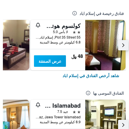
فنادق رخيصة في إسلام اباد
كولسوم هوتل إسلاماباد
2 نجمتين
لا بأس 5.0
Plot 35 Street 55, إسلام اباد, باكستان
6.8 كيلومتر عن وسط المدينة
48 ﷼
عرض الصفقة
شاهد أرخص الفنادق في إسلام اباد
الفنادق الموصى بها
Hotel One I-9 Islamabad
2 نجمتين
جيد 7.5
I9 Markaz, Jawa Tower Islamabad, إسلام اباد, باكستان
8.9 كيلومتر عن وسط المدينة