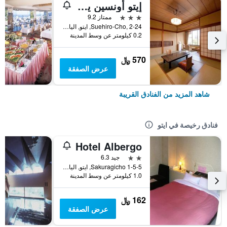
إيتو أونسين يوكيكان
3 نجوم
ممتاز 9.2
Suehiro-Cho, 2-24, ايتو, اليابان
0.2 كيلومتر عن وسط المدينة
570 ﷼
عرض الصفقة
شاهد المزيد من الفنادق القريبة
فنادق رخيصة في ايتو
Hotel Albergo
2 نجمتين
جيد 6.3
1-5-5 Sakuragicho, ايتو, اليابان
1.0 كيلومتر عن وسط المدينة
162 ﷼
عرض الصفقة