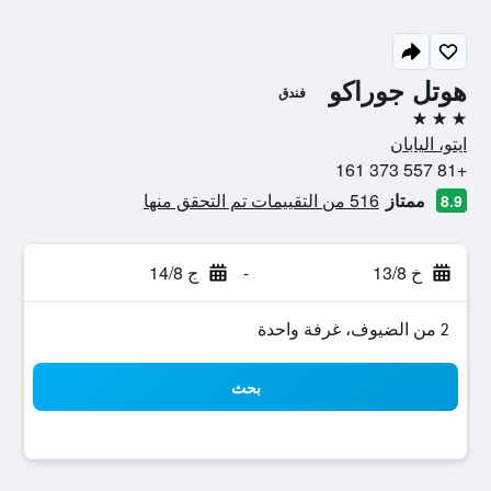
هوتل جوراكو
فندق
3 نجوم
ايتو، اليابان
+81 557 373 161
ممتاز
516 من التقييمات تم التحقق منها
8.9
خ 13/8
-
ج 14/8
2 من الضيوف، غرفة واحدة
بحث