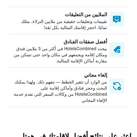
الملايين من التعليقات
تقييمات وتعليقات حقيقية من ملايين النزلاء، مثلك
تمامًا. احجز إقامتك المثالية بكل ثقة!
أفضل صفقات الفنادق
يبحث HotelsCombined في أكثر من 3 ملايين فندق
ومكان إقامة ويجمعهم في مكان واحد حتى تتمكن من
مقارنة أماكن الإقامة المثالية.
إلغاء مجاني
من الوارد أن تتغير الخطط — نتفهم ذلك. ولهذا يمكنك
البحث وحجز فنادق وأماكن إقامة على
HotelsCombined من وكالات السفر التي تقدم خدمة
الإلغاء المجاني
اعثر على نتائج أفضل لإقامتك في هوتل