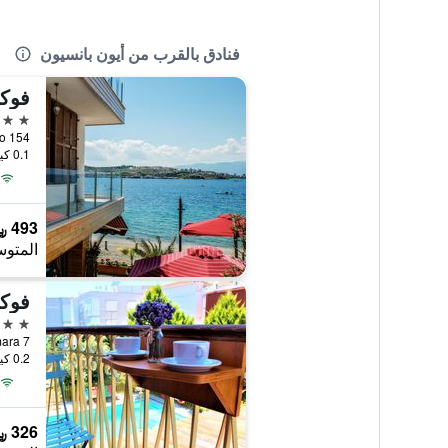
فنادق بالقرب من أيون بانسيون
فوكا
3 نجوم
 No 154
0.1 كيلومتر عن وسط المدينة
493 ﷼
المتوس
فوكا 1887 
3 نجوم
0.2 كيلومتر عن وسط المدينة
326 ﷼