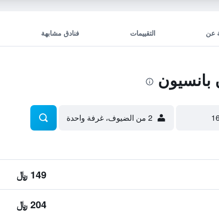
 عن
التقييمات
فنادق مشابهة
بانسيون
2 من الضيوف، غرفة واحدة
149 ﷼
204 ﷼