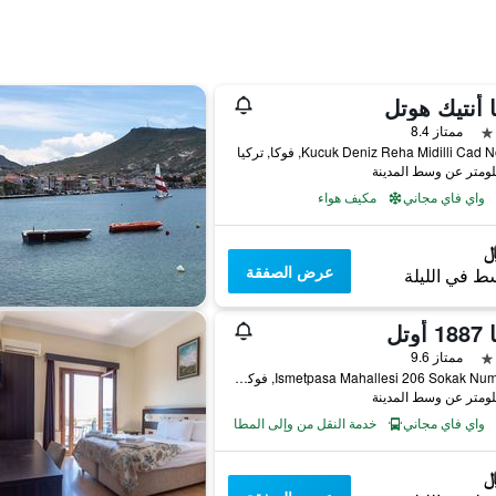
 أنتيك هوتل
ممتاز 8.4
Kucuk Deniz Reha Midilli Cad, فوكا, تركيا
واي فاي مجاني
مكيف هواء
عرض الصفقة
ط في الليلة
أوتل
ممتاز 9.6
Ismetpasa Mahallesi 206 Sokak Numara 7, فوكا, تركيا
واي فاي مجاني
خدمة النقل من وإلى المطار