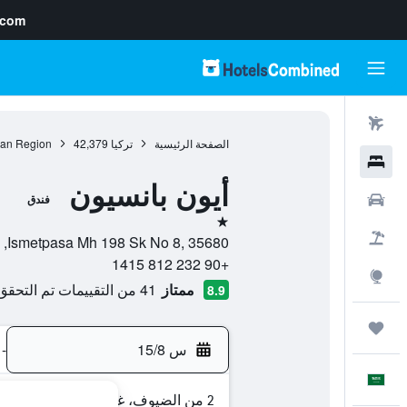
.com
رحلات طيران
الصفحة الرئيسية
تركيا
42,379
an Region
فنادق
أيون بانسيون
سيارات
فندق
نجمة واحدة
حزم العروض
Ismetpasa Mh 198 Sk No 8, 35680, فوكا, محافظة إزمير, تركيا
+90 232 812 1415
استكشاف
ممتاز
41 من التقييمات تم التحقق منها
8.9
رحلات
س 15/8
-
العَرَبِيَّة
2 من الضيوف، غرفة واحدة