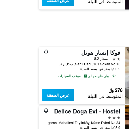
عرض الصفقة
المتوسط في الليلة
فوكا إنسار هوتل
2 نجمتين
ممتاز 8.2
Sahil Cad., 161 Sokak No.15, فوكا, تركيا
0.2 كيلومتر عن وسط المدينة
واي فاي مجاني
موقف السيارات
278 ﷼
عرض الصفقة
المتوسط في الليلة
Delice Doga Evi - Hostel
3 نجوم
Yenibagarasi Mahallesi Zeytinköy, Küme Evleri No:34, فوكا, تركيا
5.9 كيلومتر عن وسط المدينة