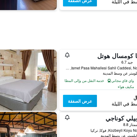
عرض الصفقة
ط في الليلة
ا كومسال هوتل
جيد 6.7
Ismet Pasa Mahallesi Sahil Caddesi, No: 138, فوكا, تركيا
واي فاي مجاني
خدمة النقل من وإلى المطار
مكيف هواء
عرض الصفقة
ط في الليلة
يلي كوناجي
واحدة
متاز 8.8
Kozbeyli Koy, فوكا, تركيا