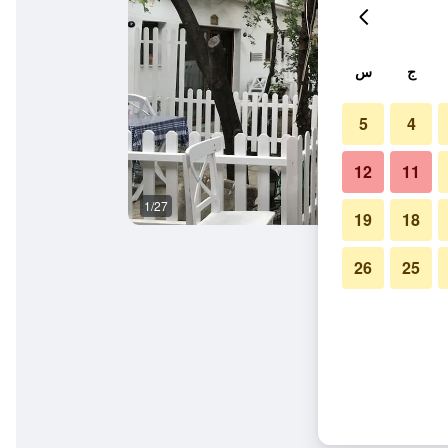
ج
س
5
4
12
11
1/27
آخر
19
18
26
25