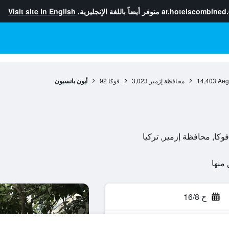
ar.hotelscombined
متوفر أيضاً باللغة الإنجليزية.
Visit site in English
Aeg
14,403
محافظة إزمير
3,023
فوكا
92
أيون بانسيون
ح 16/8