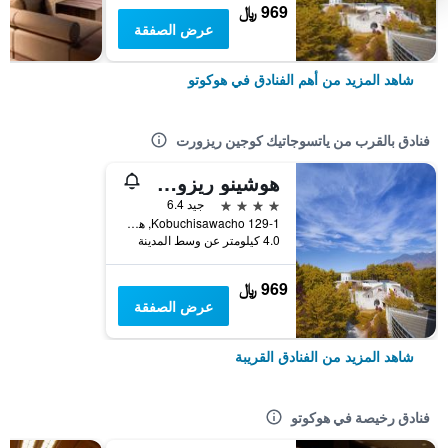
969 ﷼
عرض الصفقة
شاهد المزيد من أهم الفنادق في هوكوتو
فنادق بالقرب من ياتسوجاتيك كوجين ريزورت
هوشينو ريزورتس ريسونير ياتسوجاتاكي
4 نجوم
جيد 6.4
129-1 Kobuchisawacho, هوكوتو, اليابان
4.0 كيلومتر عن وسط المدينة
969 ﷼
عرض الصفقة
شاهد المزيد من الفنادق القريبة
فنادق رخيصة في هوكوتو