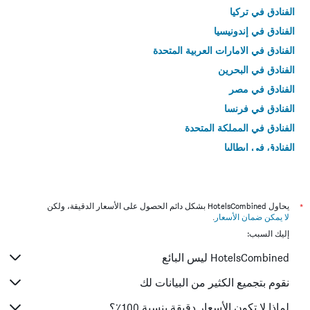
الفنادق في تركيا
الفنادق في إندونيسيا
الفنادق في الامارات العربية المتحدة
الفنادق في البحرين
الفنادق في مصر
الفنادق في فرنسا
الفنادق في المملكة المتحدة
الفنادق في إيطاليا
الفنادق في تايلاند
*
يحاول HotelsCombined بشكل دائم الحصول على الأسعار الدقيقة، ولكن
لا يمكن ضمان الأسعار
.
إليك السبب:
HotelsCombined ليس البائع
نقوم بتجميع الكثير من البيانات لك
لماذا لا تكون الأسعار دقيقة بنسبة 100٪؟