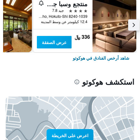
منتجع وسبا جراند ميركيور ياتسوجاتاكي
4 نجوم
جيد 7.8
8240-1039 Nishiide, Oizumi-Cho, Hokuto-Shi, هوكوتو, اليابان
12.4 كيلومتر عن وسط المدينة
336 ﷼
عرض الصفقة
شاهد أرخص الفنادق في هوكوتو
استكشف هوكوتو
اعرض على الخريطة