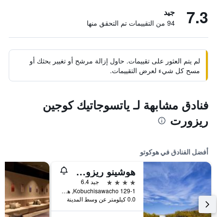
7.3
جيد
94 من التقييمات تم التحقق منها
لم يتم العثور على تقييمات. حاول إزالة مرشح أو تغيير بحثك أو
مسح كل شيء لعرض التقييمات.
فنادق مشابهة لـ ياتسوجاتيك كوجين
ريزورت
أفضل الفنادق في هوكوتو
هوشينو ريزورتس ريسونير ياتسوجاتاكي
4 نجوم
جيد 6.4
129-1 Kobuchisawacho, هوكوتو, اليابان
0.0 كيلومتر عن وسط المدينة