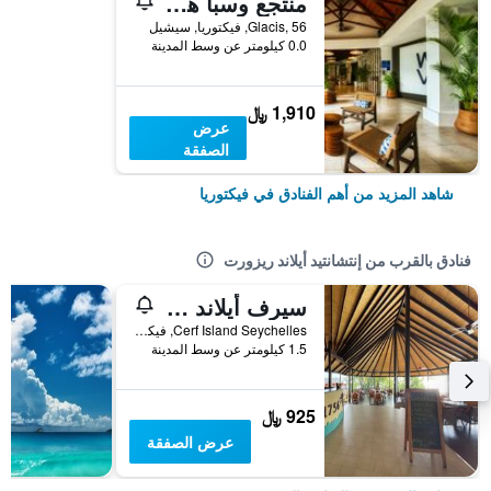
منتجع وسبا هيلتون سيشل نورثولم
Glacis, 56, فيكتوريا, سيشيل
0.0 كيلومتر عن وسط المدينة
1,910 ﷼
عرض
الصفقة
شاهد المزيد من أهم الفنادق في فيكتوريا
فنادق بالقرب من إنتشانتيد أيلاند ريزورت
سيرف أيلاند ريزورت
Cerf Island Seychelles, فيكتوريا, سيشيل
1.5 كيلومتر عن وسط المدينة
925 ﷼
عرض الصفقة