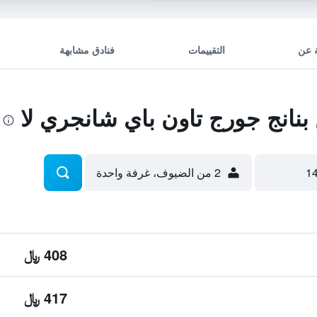
 عن
التقييمات
فنادق مشابهة
انج جورج تاون باي شانجري لا
2 من الضيوف، غرفة واحدة
408 ﷼
417 ﷼