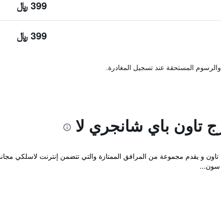
399 ﷼
399 ﷼
والرسوم المستحقة عند تسجيل المغادرة.
ج تاون باي شانجري لا
وم يوجد في جورج تاون و يقدم مجموعة من المرافق الممتازة والتي تتضمن إنترنت لاسلك
 سون...