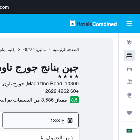
.com
رحلات طيران
الصفحة الرئيسية
ماليزيا
48,729
إقليم بينانغ
فنادق
جين بنانج جورج تاو
سيارات
4 نجوم
حزم العروض
Magazine Road, 10300, جورج تاون, إقليم بينانغ, ماليزيا
+60 4262 2622
استكشاف
ممتاز
3,586 من التقييمات تم التحقق منها
8.5
رحلات
خ 13/8
-
العَرَبِيَّة
2 من الضيوف، غرفة واحدة