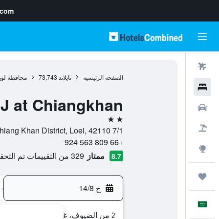
.com
رحلات طيران
الصفحة الرئيسية
تايلاند
73,743
محافظة لوي
فنادق
J at Chiangkhan
سيارات
2 نجمتين
حزم العروض
7/1 Moo 6, Chiang Khan, Chiang Khan District, Loei, 42110, شيانغ خان, محافظة لويي, تايلاند
+66 809 563 924
استكشاف
ممتاز
329 من التقييمات تم التحقق منها
8.7
رحلات
ج 14/8
-
العَرَبِيَّة
2 من الضيوف، غرفة واحدة