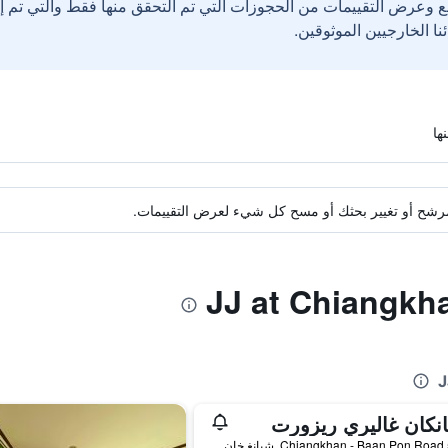
ع وعرض التقييمات من الحجوزات التي تم التحقق منها فقط والتي تم 
ة مرشح أو تغيير بحثك أو مسح كل شيء لعرض التقييمات.
نكان غاليري ريزورت
530/3 Chiangkhan - Baan Pon Road, شيانغ خان, تايلاند