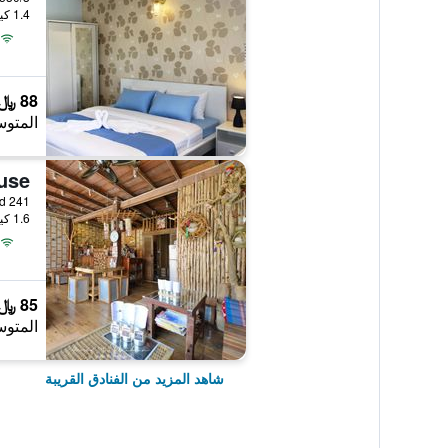
1.4 كيلومتر عن وسط المدينة
88 ﷼
المتوس
241 Moo 1 Chaikong Road, شيانغ خان, تايلاند
1.6 كيلومتر عن وسط المدينة
85 ﷼
المتوس
شاهد المزيد من الفنادق القريبة