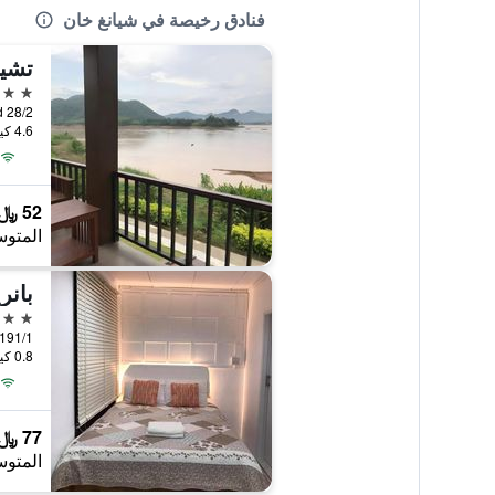
فنادق رخيصة في شيانغ خان
تشي
3 نجوم
28/2 Rumjainarumit Road, شيانغ خان, تايلاند
4.6 كيلومتر عن وسط المدينة
52 ﷼
المتوس
بانر
3 نجوم
191/1 Chaikhong Road, شيانغ خان, تايلان
0.8 كيلومتر عن وسط المدينة
77 ﷼
المتوس