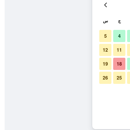
ج
س
5
4
12
11
19
18
26
25