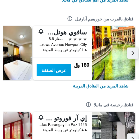
فنادق بالقرب من جوريفيم آبارتيل
سافوي هوتل مانيلا نير أيربورت نايا تيرمينال 3 منإل
4 نجوم
ممتاز 8.6
Andrews Avenue Newport City, مانيلا, الفلبين
1.4 كيلومتر عن وسط المدينة
180 ﷼
عرض الصفقة
شاهد المزيد من الفنادق القريبة
فنادق رخيصة في مانيلا
إي آر فوروتو هوستل ماكاتي
1445 Balagtas Barangay La Paz, مانيلا, الفلبين
4.4 كيلومتر عن وسط المدينة