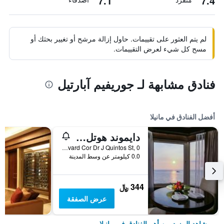
7.1
7.4
لم يتم العثور على تقييمات. حاول إزالة مرشح أو تغيير بحثك أو
مسح كل شيء لعرض التقييمات.
فنادق مشابهة لـ جوريفيم آبارتيل
أفضل الفنادق في مانيلا
دايموند هوتل الفلبين
Roxas Boulevard Cor Dr J Quintos St, 0, مانيلا, الفلبين
0.0 كيلومتر عن وسط المدينة
344 ﷼
عرض الصفقة
شاهد المزيد من أهم الفنادق في مانيلا