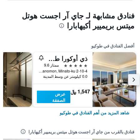
فنادق مشابهة لـ جاي آر اجست هوتل
ميتس بريميير أكيهابارا
أفضل الفنادق في طوكيو
ذي أوكورا طوكيو
5 نجوم
ممتاز 9.6
2-10-4 Toranomon, Minato-ku, طوكيو, اليابان
0.0 كيلومتر عن وسط المدينة
1,547 ﷼
عرض
الصفقة
شاهد المزيد من أهم الفنادق في طوكيو
فنادق بالقرب من جاي آر اجست هوتل ميتس بريميير أكيهابارا