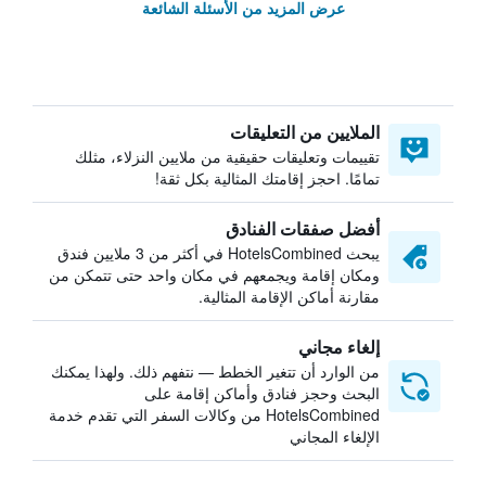
عرض المزيد من الأسئلة الشائعة
الملايين من التعليقات
تقييمات وتعليقات حقيقية من ملايين النزلاء، مثلك
تمامًا. احجز إقامتك المثالية بكل ثقة!
أفضل صفقات الفنادق
يبحث HotelsCombined في أكثر من 3 ملايين فندق
ومكان إقامة ويجمعهم في مكان واحد حتى تتمكن من
مقارنة أماكن الإقامة المثالية.
إلغاء مجاني
من الوارد أن تتغير الخطط — نتفهم ذلك. ولهذا يمكنك
البحث وحجز فنادق وأماكن إقامة على
HotelsCombined من وكالات السفر التي تقدم خدمة
الإلغاء المجاني