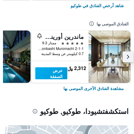
شاهد أرخص الفنادق في طوكيو
الفنادق الموصى بها
ماندرين أورينتال، طوكيو
5 نجوم
ممتاز 9.3
2-1-1 Nihonbashi Muromachi, طوكيو, اليابان
0.7 كيلومتر عن وسط المدينة
2,312 ﷼
عرض
الصفقة
مشاهدة الفنادق الأخرى الموصى بها
استكشفتشيودا، طوكيو, طوكيو