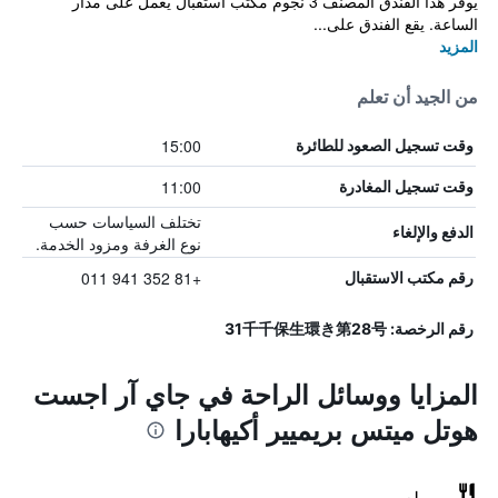
يوفر هذا الفندق المصنف 3 نجوم مكتب استقبال يعمل على مدار
الساعة. يقع الفندق على...
المزيد
من الجيد أن تعلم
15:00
وقت تسجيل الصعود للطائرة
11:00
وقت تسجيل المغادرة
تختلف السياسات حسب
الدفع والإلغاء
نوع الغرفة ومزود الخدمة.
+81 352 941 011
رقم مكتب الاستقبال
رقم الرخصة: 31千千保生環き第28号
المزايا ووسائل الراحة في جاي آر اجست
هوتل ميتس بريميير أكيهابارا
مطعم