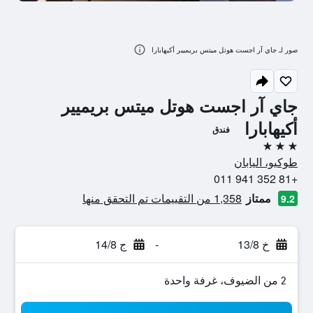
صور لـ جاي آر اجست هوتل ميتس بريميير أكيهابارا
جاي آر اجست هوتل ميتس بريميير
أكيهابارا
فندق
3 نجوم
طوكيو، اليابان
+81 352 941 011
ممتاز
1,358 من التقييمات تم التحقق منها
9.2
خ 13/8
-
ج 14/8
2 من الضيوف، غرفة واحدة