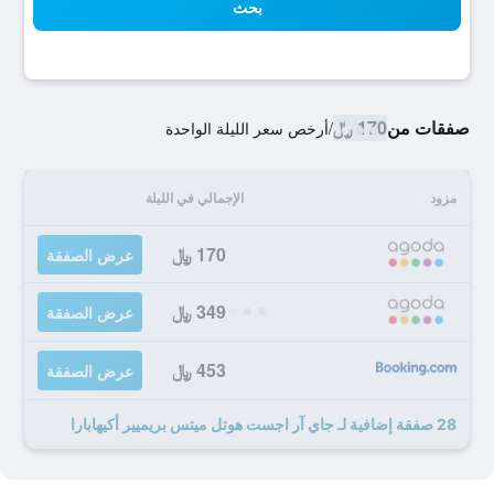
بحث
صفقات من
170 ﷼
/
أرخص سعر الليلة الواحدة
مزود
الإجمالي في الليلة
170 ﷼
عرض الصفقة
349 ﷼
عرض الصفقة
453 ﷼
عرض الصفقة
28 صفقة إضافية لـ جاي آر اجست هوتل ميتس بريميير أكيهابارا