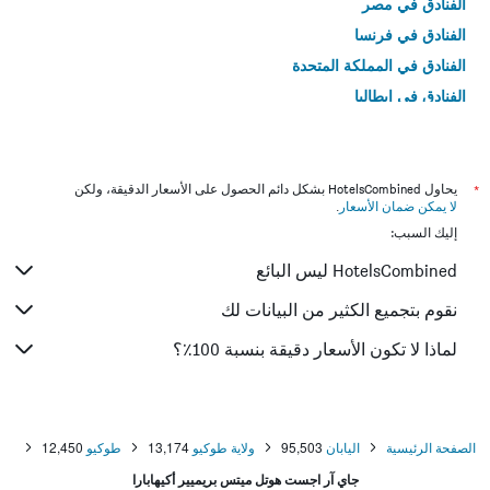
الفنادق في مصر
الفنادق في فرنسا
الفنادق في المملكة المتحدة
الفنادق في إيطاليا
الفنادق في تايلاند
*
يحاول HotelsCombined بشكل دائم الحصول على الأسعار الدقيقة، ولكن
لا يمكن ضمان الأسعار
.
إليك السبب:
HotelsCombined ليس البائع
نقوم بتجميع الكثير من البيانات لك
لماذا لا تكون الأسعار دقيقة بنسبة 100٪؟
الصفحة الرئيسية
اليابان
95,503
ولاية طوكيو
13,174
طوكيو
12,450
جاي آر اجست هوتل ميتس بريميير أكيهابارا