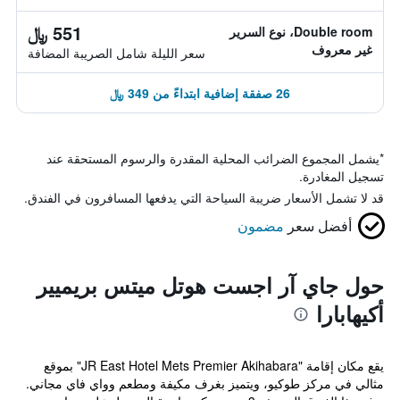
551 ﷼
Double room، نوع السرير
غير معروف
سعر الليلة شامل الصريبة المضافة
26 صفقة إضافية ابتداءً من 349 ﷼
*
يشمل المجموع الضرائب المحلية المقدرة والرسوم المستحقة عند
تسجيل المغادرة.
قد لا تشمل الأسعار ضريبة السياحة التي يدفعها المسافرون في الفندق.
أفضل سعر
مضمون
حول جاي آر اجست هوتل ميتس بريميير
أكيهابارا
يقع مكان إقامة "JR East Hotel Mets Premier Akihabara" بموقع
مثالي في مركز طوكيو، ويتميز بغرف مكيفة ومطعم وواي فاي مجاني.