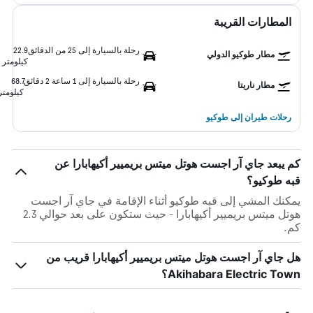
المطارات القريبة
رحلة بالسيارة إلى 25 من الدقائق
22.9
مطار طوكيو الدولي
كيلومتر
رحلة بالسيارة إلى 1 ساعة 2 دقائق
68.7
مطار ناريتا
كيلومتر
رحلات طيران إلى طوكيو
كم يبعد جاي آر اجست هوتل ميتس بريميير أكيهابارا عن
قبه طوكيو؟
يمكنك المشي إلى قبه طوكيو أثناء الإقامة في جاي آر اجست
هوتل ميتس بريميير أكيهابارا - حيث ستكون على بعد حوالي 2.3
كم.
هل جاي آر اجست هوتل ميتس بريميير أكيهابارا قريب من
Akihabara Electric Town؟