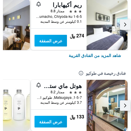
ريم أكيهابارا
3 نجوم
ممتاز 8.8
1-6-5 Kanda Sakumacho, Chiyoda-ku, طوكيو, اليابان
0.1 كيلومتر عن وسط المدينة
274 ﷼
عرض الصفقة
شاهد المزيد من الفنادق القريبة
فنادق رخيصة في طوكيو
هوتل ماي ستايز أوينو إناريتشو
3 نجوم
ممتاز 8.2
1-5-7, Matsugaya, طوكيو, اليابان
3.7 كيلومتر عن وسط المدينة
133 ﷼
عرض الصفقة