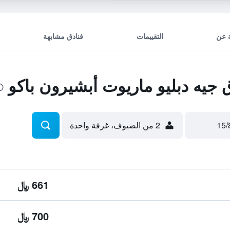
 عن
التقييمات
فنادق مشابهة
يه دبليو ماريوت أبشيرون باكو
2 من الضيوف، غرفة واحدة
661 ﷼
700 ﷼