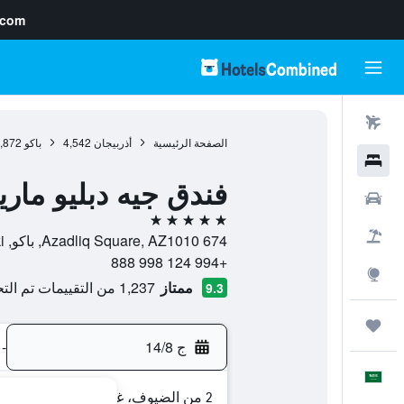
.com
رحلات طيران
الصفحة الرئيسية
أذربيجان
4,542
باكو
,872
فنادق
فندق جيه دبليو مار
سيارات
5 نجوم
حزم العروض
674 Azadliq Square, AZ1010, باكو, Baki, أذربيجان
+994 124 998 888
استكشاف
ممتاز
1,237 من التقييمات تم التحقق منها
9.3
رحلات
ج 14/8
-
العَرَبِيَّة
2 من الضيوف، غرفة واحدة