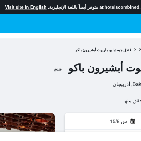
ar.hotelscombined
متوفر أيضاً باللغة الإنجليزية.
Visit site in English
2
فندق جيه دبليو ماريوت أبشيرون باكو
يوت أبشيرون باكو
فندق
س 15/8