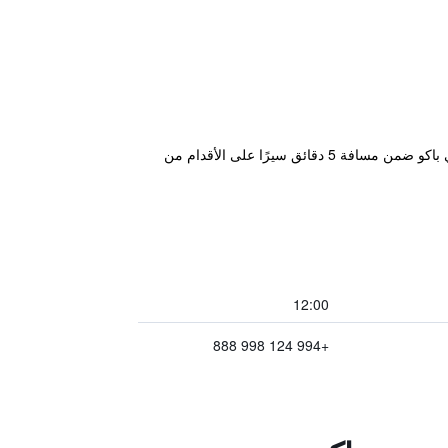
يقع هذا الفندق المصنف 5 نجوم في قلب المدينة، في ميدان الحرية، كما تقع مناطق التسوق والترفيه والأعمال الرئيسية في باكو ضمن مسافة 5 دقائق سيرًا على الأقدام من
12:00
+994 124 998 888