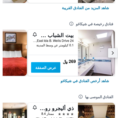
شاهد المزيد من الفنادق القريبة
فنادق رخيصة في شيكاغو
بيت الشباب HI Chicago
24 East Ida B. Wells Drive, شيكاغو, IL, الولايات المتحدة الأميريكية
0.1 كيلومتر عن وسط المدينة
269 ﷼
عرض الصفقة
شاهد أرخص الفنادق في شيكاغو
الفنادق الموصى بها
ذي أليجرو رويال سونيستا هوتل شيكاجو لوب
4 نجوم
ممتاز 8.4