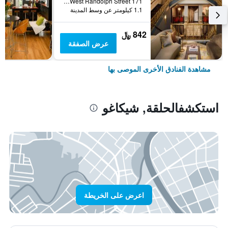
171 West Randolph Street, شيكاغو, IL, الولايات المتحدة الأميريكية
1.1 كيلومتر عن وسط المدينة
842 ﷼
عرض الصفقة
مشاهدة الفنادق الأخرى الموصى بها
استكشفالحلقة, شيكاغو
اعرض على الخريطة