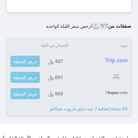
صفقات من
407 ﷼
/
أرخص سعر الليلة الواحدة
مزود
الإجمالي في الليلة
407 ﷼
عرض الصفقة
891 ﷼
عرض الصفقة
909 ﷼
عرض الصفقة
63 صفقة إضافية لـ جيه دبليو ماريوت شيكاغو
لمحة عن
التقييمات
فنادق مشابهة
الموقع
الأسئلة الشائعة