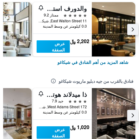
والدورف استوريا شيكاغو
5 نجوم
ممتاز 9.2
11 East Walton Street, شيكاغو, IL, الولايات المتحدة الأميريكية
0.0 كيلومتر عن وسط المدينة
2,202 ﷼
عرض
الصفقة
شاهد المزيد من أهم الفنادق في شيكاغو
فنادق بالقرب من جيه دبليو ماريوت شيكاغو
ذا ميدلاند هوتل، شيكاجو، إيه تريبوت بورتفوليو هوتل
4 نجوم
جيد 7.9
172 West Adams Street, شيكاغو, IL, الولايات المتحدة الأميريكية
0.0 كيلومتر عن وسط المدينة
1,020 ﷼
عرض
الصفقة