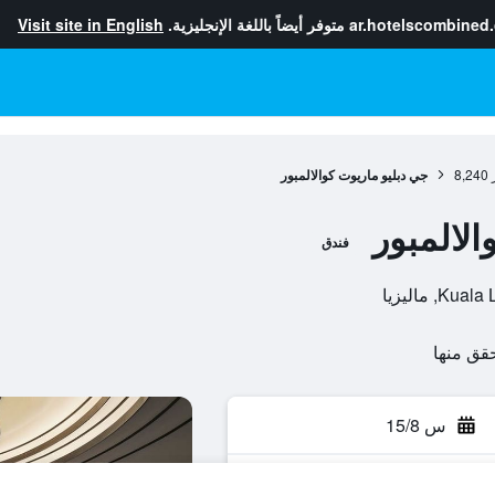
ar.hotelscombined
متوفر أيضاً باللغة الإنجليزية.
Visit site in English
8,240
جي دبليو ماريوت كوالالمبور
لالمبور
فندق
س 15/8