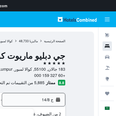
.com
رحلات طيران
الصفحة الرئيسية
ماليزيا
48,733
كوالا لمبور
فنادق
جي دبليو ماريوت كوا
سيارات
5 نجوم
حزم العروض
183 جالان, 55100, كوالا لمبور, Kuala Lumpur, ماليزيا
+60 327 159 000
استكشاف
ممتاز
5,885 من التقييمات تم التحقق منها
8.8
رحلات
ج 14/8
-
العَرَبِيَّة
2 من الضيوف، غرفة واحدة