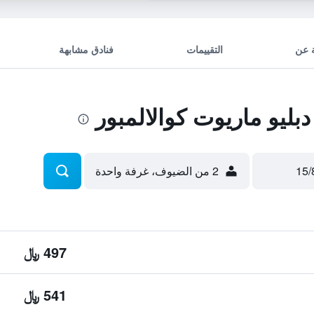
 عن
التقييمات
فنادق مشابهة
يو ماريوت كوالالمبور
2 من الضيوف، غرفة واحدة
497 ﷼
541 ﷼