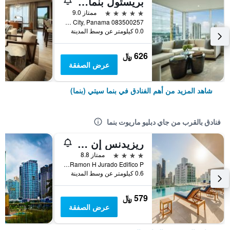
بريستول بنما، إيه ريجيستري كوليكشن هوتل
5 نجوم
ممتاز 9.0
083500257 Avenida Aquilino de la Guardia (C/ Aquilino de la Guardia) Panama City, Panama, بنما سيتي (بنما), بنما
0.0 كيلومتر عن وسط المدينة
626 ﷼
عرض الصفقة
شاهد المزيد من أهم الفنادق في بنما سيتي (بنما)
فنادق بالقرب من جاي دبليو ماريوت بنما
ريزيدنس إن باي ماريوت باناما سيتي
4 نجوم
ممتاز 8.8
Calle Ramon H Jurado Edifico P, بنما سيتي (بنما), بنما
0.6 كيلومتر عن وسط المدينة
579 ﷼
عرض الصفقة