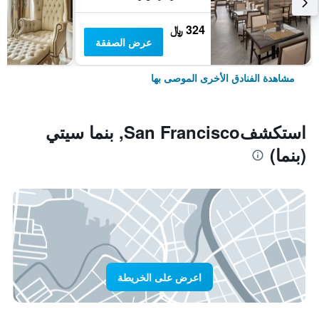
324 ﷼
عرض الصفقة
مشاهدة الفنادق الأخرى الموصى بها
استكشفSan Francisco, بنما سيتي
(بنما)
اعرض على الخريطة