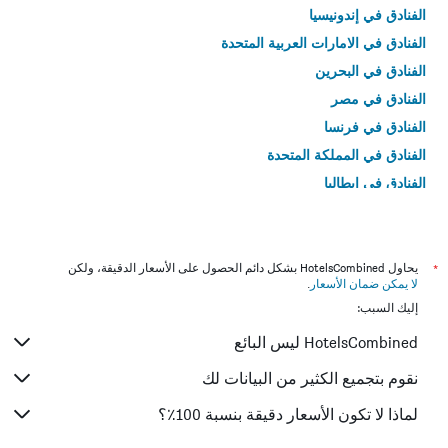
الفنادق في إندونيسيا
الفنادق في الامارات العربية المتحدة
الفنادق في البحرين
الفنادق في مصر
الفنادق في فرنسا
الفنادق في المملكة المتحدة
الفنادق في إيطاليا
الفنادق في تايلاند
*
يحاول HotelsCombined بشكل دائم الحصول على الأسعار الدقيقة، ولكن
لا يمكن ضمان الأسعار
.
إليك السبب:
HotelsCombined ليس البائع
نقوم بتجميع الكثير من البيانات لك
لماذا لا تكون الأسعار دقيقة بنسبة 100٪؟