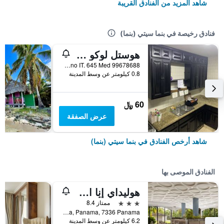
شاهد المزيد من الفنادق القريبة
فنادق رخيصة في بنما سيتي (بنما)
هوستل لوكو كوكو لوكو
Bella Vista,Campo Alegre 10600 N 5A Consul Finl Poste 5B 05 22 51 Distr. En Mano IT. 645 Med 99678688, بنما سيتي (بنما), بنما
0.8 كيلومتر عن وسط المدينة
60 ﷼
عرض الصفقة
شاهد أرخص الفنادق في بنما سيتي (بنما)
الفنادق الموصى بها
هوليداي إنٕا ان ماس م ن ن ٓ يماي آيتش جي
3 نجوم
ممتاز 8.4
Ave. Omar Torrijos Herrera, Panama, 7336 Panama, بنما سيتي (بنما), بنما
6.2 كيلومتر عن وسط المدينة