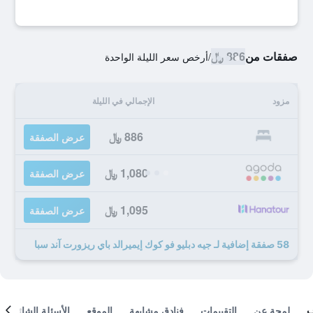
صفقات من
886 ﷼
/
أرخص سعر الليلة الواحدة
مزود
الإجمالي في الليلة
886 ﷼
عرض الصفقة
1,080 ﷼
عرض الصفقة
1,095 ﷼
عرض الصفقة
58 صفقة إضافية لـ جيه دبليو فو كوك إيميرالد باي ريزورت آند سبا
لمحة عن
التقييمات
فنادق مشابهة
الموقع
الأسئلة الشائعة