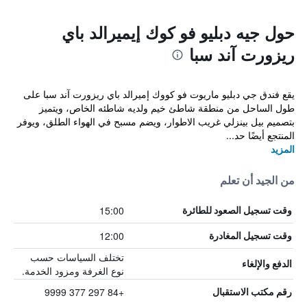
حول جيه دبليو فو كوك إيميرالد باي
ريزورت آند سبا
يقع فندق جي دبليو ماريوت فو كووك إميرالد باي ريزورت آند سبا على
طول الساحل من منطقة شاطئ خيم ولديه شاطئه الخاص، ويتميز
بتصميم بيل بينزلي غريب الاطوار، ويضم مسبح في الهواء الطلق، ويوفر
المنتجع أيضًا حد...
المزيد
من الجيد أن تعلم
15:00
وقت تسجيل الصعود للطائرة
12:00
وقت تسجيل المغادرة
تختلف السياسات حسب
الدفع والإلغاء
نوع الغرفة ومزود الخدمة.
+84 297 377 9999
رقم مكتب الاستقبال