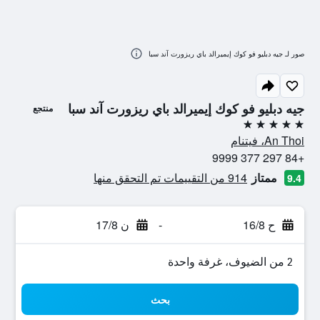
صور لـ جيه دبليو فو كوك إيميرالد باي ريزورت آند سبا
جيه دبليو فو كوك إيميرالد باي ريزورت آند سبا
منتجع
5 نجوم
An Thoi، فيتنام
+84 297 377 9999
ممتاز
914 من التقييمات تم التحقق منها
9.4
ح 16/8
-
ن 17/8
2 من الضيوف، غرفة واحدة
بحث