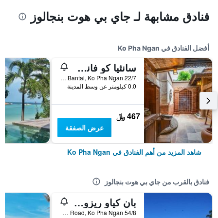
فنادق مشابهة لـ جاي بي هوت بنجالوز
أفضل الفنادق في Ko Pha Ngan
سانثيا كو فانجان ريزورت آند سبا
22/7 Moo 5 Bantai, Ko Pha Ngan, تايلاند
0.0 كيلومتر عن وسط المدينة
467 ﷼
عرض الصفقة
شاهد المزيد من أهم الفنادق في Ko Pha Ngan
فنادق بالقرب من جاي بي هوت بنجالوز
بان كياو ريزورت
54/8 Moo 8 Haad Yao Seven Eleven Road, Ko Pha Ngan, تايلاند