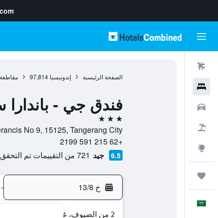
.com
رحلات طيران
الصفحة الرئيسية
إندونيسيا
97,814
مقاطعة 
فنادق
فندق جي - باندارا س
سيارات
3 نجوم
حزم العروض
Jalan Raya Perancis No 9, 15125, Tangerang City, مقا
+62 215 591 2199
استكشاف
جيد
721 من التقييمات تم التحقق منها
6.5
رحلات
خ 13/8
-
العَرَبِيَّة
2 من الضيوف، غرفة واحدة