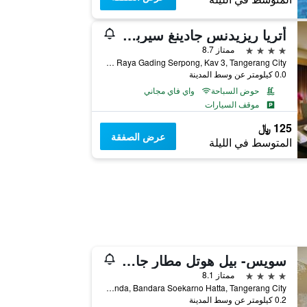
أتريا ريزيدنس جادينغ سيربونغ
4 نجوم
ممتاز 8.7
Jl Boulevard Raya Gading Serpong, Kav 3, Tangerang City, إندونيسيا
0.0 كيلومتر عن وسط المدينة
حوض السباحة
واي فاي مجاني
موقف السيارات
125 ﷼
عرض الصفقة
المتوسط في الليلة
سويس- بيل هوتل مطار جاكرتا
4 نجوم
ممتاز 8.1
Airport Hub, Jalan Husein Sastranegara, Kavling 1, Benda, Bandara Soekarno Hatta, Tangerang City, إندونيسيا
0.2 كيلومتر عن وسط المدينة