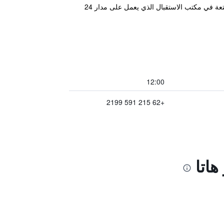
يضم J Hotel – Bandara Soekarno Hatta مطعماً ويحتوي على غرف واسعة ذات جدران ملونة. ويوفر مرافق تخزين الأمتعة في مكتب الاستقبال الذي يعمل على مدار 24
12:00
+62 215 591 2199
هاتا