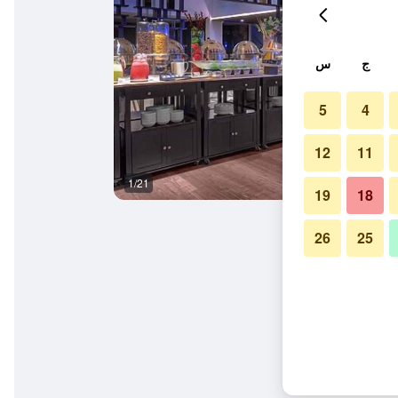
ج
س
5
4
12
11
1/21
مطعم
19
18
26
25
ا