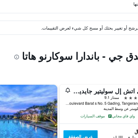
ة مرشح أو تغيير بحثك أو مسح كل شيء لعرض التقييمات.
ق جي - باندارا سوكارنو هاتا
جاي اتش إل سوليتير جايدينج سيربونج
ممتاز 9.1
Jl. Gading Serpong Boulevard Barat s No. 5 Gading, Tangerang City, إندونيسيا
واي فاي مجاني
موقف السيارات
عرض الصفقة
ط في الليلة