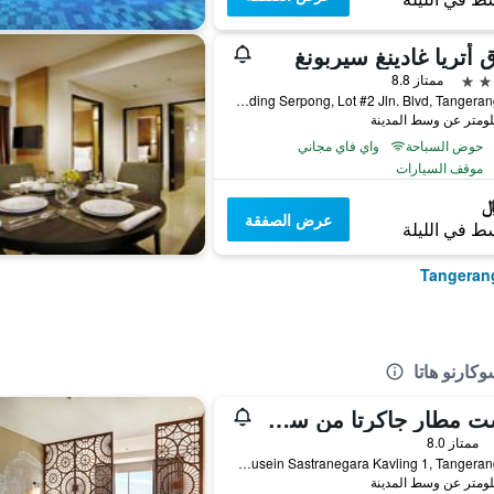
 أتريا غادينغ سيربونغ
ممتاز 8.8
Cbd Gading Serpong, Lot #2 Jln. Blvd, Tangerang City, إندونيسيا
حوض السباحة
واي فاي مجاني
موقف السيارات
عرض الصفقة
ط في الليلة
كارنو هاتا
زيست مطار جاكرتا من سويس-بيلهوتيل إنترناشونال
ممتاز 8.0
Jalan Husein Sastranegara Kavling 1, Tangerang City, إندونيسيا