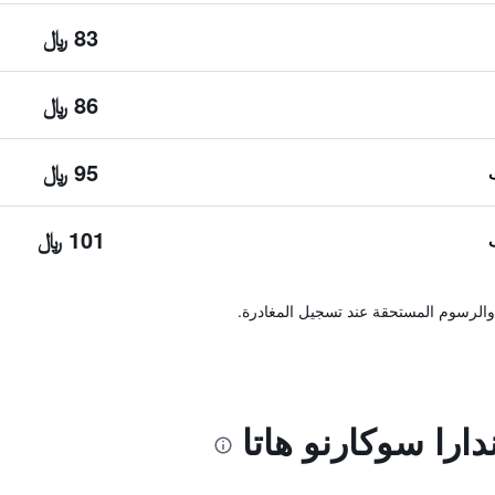
83 ﷼
86 ﷼
95 ﷼
101 ﷼
والرسوم المستحقة عند تسجيل المغادرة.
ارا سوكارنو هاتا