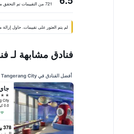
6.5
721 من التقييمات تم التحقق منها
لم يتم العثور على تقييمات. حاول إزال
فنادق مشابهة لـ فند
أفضل الفنادق في Tangerang City
5 نجوم
0.0 كيلومتر عن وسط المدينة
378 ﷼
المتوس