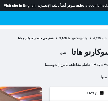
ar.hotelscombined
متوفر أيضاً باللغة الإنجليزية.
Visit site in English
بانتن
4,499
Tangerang City
3,108
فندق جي - باندارا سوكارنو هاتا
وكارنو هاتا
فندق
طعة بانتن, إندونيسيا
ج 14/8