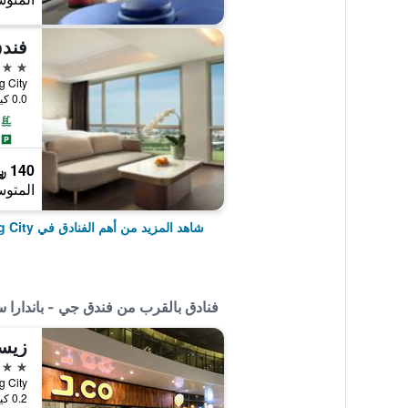
فندق
4 نجوم
0.0 كيلومتر عن وسط المدينة
140 ﷼
المتوس
شاهد المزيد من أهم الفنادق في Tangerang City
فنادق بالقرب من فندق جي - باندارا سو
2 نجمتين
0.2 كيلومتر عن وسط المدينة