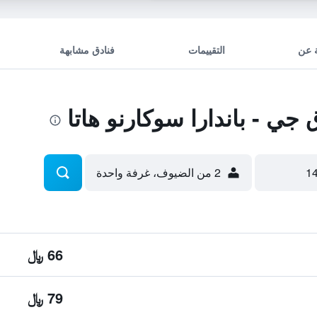
 عن
التقييمات
فنادق مشابهة
ي - باندارا سوكارنو هاتا
2 من الضيوف، غرفة واحدة
66 ﷼
79 ﷼