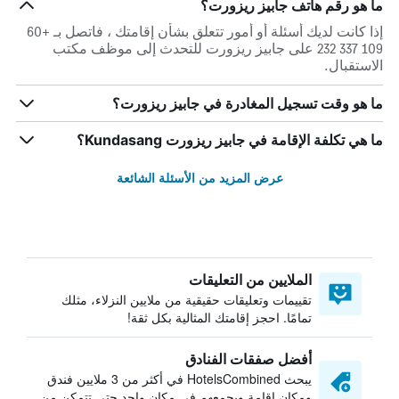
ما هو رقم هاتف جابيز ريزورت؟
إذا كانت لديك أسئلة أو أمور تتعلق بشأن إقامتك ، فاتصل بـ +60
109 337 232 على جابيز ريزورت للتحدث إلى موظف مكتب
الاستقبال.
ما هو وقت تسجيل المغادرة في جابيز ريزورت؟
ما هي تكلفة الإقامة في جابيز ريزورت Kundasang؟
عرض المزيد من الأسئلة الشائعة
الملايين من التعليقات
تقييمات وتعليقات حقيقية من ملايين النزلاء، مثلك
تمامًا. احجز إقامتك المثالية بكل ثقة!
أفضل صفقات الفنادق
يبحث HotelsCombined في أكثر من 3 ملايين فندق
ومكان إقامة ويجمعهم في مكان واحد حتى تتمكن من