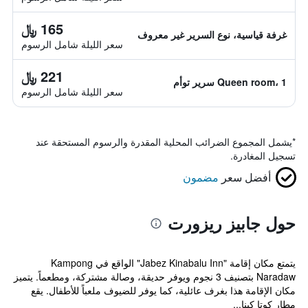
165 ﷼
غرفة قياسية، نوع السرير غير معروف
سعر الليلة شامل الرسوم
221 ﷼
Queen room، 1 سرير توأم
سعر الليلة شامل الرسوم
*
يشمل المجموع الضرائب المحلية المقدرة والرسوم المستحقة عند
تسجيل المغادرة.
أفضل سعر
مضمون
حول جابيز ريزورت
يتمتع مكان إقامة "Jabez Kinabalu Inn" الواقع في Kampong
Naradaw بتصنيف 3 نجوم ويوفر حديقة، وصالة مشتركة، ومطعماً. يتميز
مكان الإقامة هذا بغرف عائلية، كما يوفر للضيوف ملعباً للأطفال. يقع
مطار كوتا كينا...