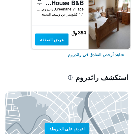
Birchdale House B&B
Greenane Village, راثدروم, أيرلندا
4.4 كيلومتر عن وسط المدينة
394 ﷼
عرض الصفقة
شاهد أرخص الفنادق في راثدروم
استكشف راثدروم
اعرض على الخريطة