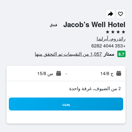
Jacob's Well Hotel
فندق
4 نجوم
راثدروم، أيرلندا
+353 4044 6282
ممتاز
1,057 من التقييمات تم التحقق منها
8.7
ج 14/8
-
س 15/8
2 من الضيوف، غرفة واحدة
بحث