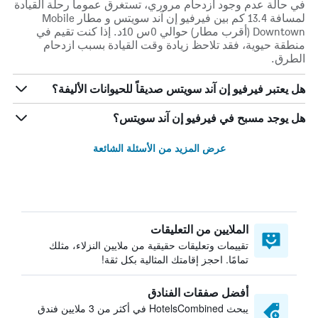
في حالة عدم وجود ازدحام مروري، تستغرق عموماً رحلة القيادة
لمسافة 13.4 كم بين فيرفيو إن آند سويتس و مطار Mobile
Downtown (أقرب مطار) حوالي 0س 10د. إذا كنت تقيم في
منطقة حيوية، فقد تلاحظ زيادة وقت القيادة بسبب ازدحام
الطرق.
هل يعتبر فيرفيو إن آند سويتس صديقاً للحيوانات الأليفة؟
هل يوجد مسبح في فيرفيو إن آند سويتس؟
عرض المزيد من الأسئلة الشائعة
الملايين من التعليقات
تقييمات وتعليقات حقيقية من ملايين النزلاء، مثلك
تمامًا. احجز إقامتك المثالية بكل ثقة!
أفضل صفقات الفنادق
يبحث HotelsCombined في أكثر من 3 ملايين فندق