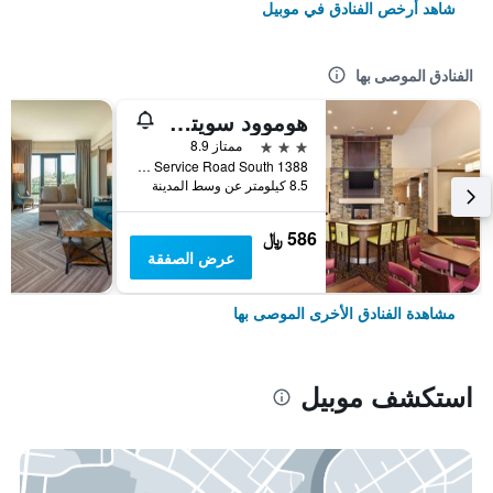
شاهد أرخص الفنادق في موبيل
الفنادق الموصى بها
هوموود سويتس باي هيلتون موبايل I-65/إيربورت بلفد، آل
3 نجوم
ممتاز 8.9
1388 West I-65 Service Road South, موبيل, AL, الولايات المتحدة الأميريكية
8.5 كيلومتر عن وسط المدينة
586 ﷼
عرض الصفقة
مشاهدة الفنادق الأخرى الموصى بها
استكشف موبيل