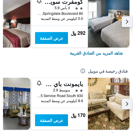
كومفرت سويتس موبيل ساوث ألاباما يونيفيرسيتي أريا
2 نجمتين
لا بأس 5.9
80 Springdale Boulevard, موبيل, AL, الولايات المتحدة الأميريكية
0.0 كيلومتر عن وسط المدينة
292 ﷼
عرض الصفقة
شاهد المزيد من الفنادق القريبة
فنادق رخيصة في موبيل
بايمونت باي ويندام موبايل/ آي - 65
2 نجمتين
متوسط 2.9
930 W I-65 Service Road South, موبيل, AL, الولايات المتحدة الأميريكية
8.6 كيلومتر عن وسط المدينة
170 ﷼
عرض الصفقة