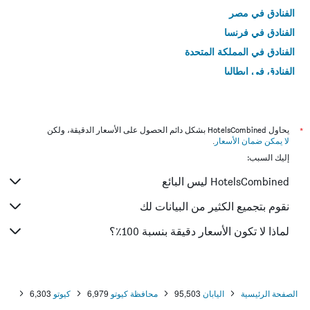
الفنادق في مصر
الفنادق في فرنسا
الفنادق في المملكة المتحدة
الفنادق في إيطاليا
الفنادق في تايلاند
*
يحاول HotelsCombined بشكل دائم الحصول على الأسعار الدقيقة، ولكن
لا يمكن ضمان الأسعار
.
إليك السبب:
HotelsCombined ليس البائع
نقوم بتجميع الكثير من البيانات لك
لماذا لا تكون الأسعار دقيقة بنسبة 100٪؟
الصفحة الرئيسية
اليابان
95,503
محافظة كيوتو
6,979
كيوتو
6,303