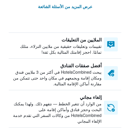
عرض المزيد من الأسئلة الشائعة
الملايين من التعليقات
تقييمات وتعليقات حقيقية من ملايين النزلاء، مثلك
تمامًا. احجز إقامتك المثالية بكل ثقة!
أفضل صفقات الفنادق
يبحث HotelsCombined في أكثر من 3 ملايين فندق
ومكان إقامة ويجمعهم في مكان واحد حتى تتمكن من
مقارنة أماكن الإقامة المثالية.
إلغاء مجاني
من الوارد أن تتغير الخطط — نتفهم ذلك. ولهذا يمكنك
البحث وحجز فنادق وأماكن إقامة على
HotelsCombined من وكالات السفر التي تقدم خدمة
الإلغاء المجاني