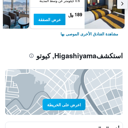
0.6 كيلومتر عن وسط المدينة
189 ﷼
عرض الصفقة
مشاهدة الفنادق الأخرى الموصى بها
استكشفHigashiyama, كيوتو
اعرض على الخريطة