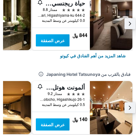
حياة ريجنسي كيوتو
5 نجوم
ممتاز 8.8
644-2 Sanjusangendo-Mawari, Higashiyama-ku, كيوتو, اليابان
0.0 كيلومتر عن وسط المدينة
844 ﷼
عرض الصفقة
شاهد المزيد من أهم الفنادق في كيوتو
فنادق بالقرب من Japaning Hotel Tatsunoya
ألمونت هوتل كيوتو
4 نجوم
ممتاز 9.2
26-1 Nishiiwamotocho, Higashikujo, كيوتو, اليابان
0.5 كيلومتر عن وسط المدينة
140 ﷼
عرض الصفقة