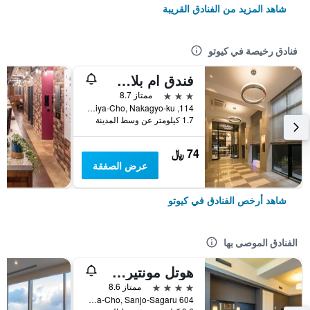
شاهد المزيد من الفنادق القريبة
فنادق رخيصة في كيوتو
فندق ام بلاس شيجاو أوميا
3 نجوم
ممتاز 8.7
114, Nishikiomiya-Cho, Nakagyo-ku, كيوتو, اليابان
1.7 كيلومتر عن وسط المدينة
74 ﷼
عرض الصفقة
شاهد أرخص الفنادق في كيوتو
الفنادق الموصى بها
هوتل مونتيري كيوتو
4 نجوم
ممتاز 8.6
604 Manjuya-Cho, Sanjo-Sagaru, كيوتو, اليابان