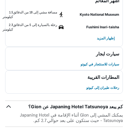
أشهر المعالم
مسافة مشي إلى 18 من الدقائق
1.5
Kyoto National Museum
كيلومتر
رحلة بالسيارة إلى 5 من الدقائق
2.3
Fushimi Inari-taisha
كيلومتر
إظهار المزيد
سيارت ايجار
سيارات للاستئجار في كيوتو
المطارات القريبة
رحلات طيران إلى كيوتو
كم يبعد Japaning Hotel Tatsunoya عن Gion؟
يمكنك المشي إلى Gion أثناء الإقامة في Japaning Hotel
Tatsunoya - حيث ستكون على بعد حوالي 2.7 كم.