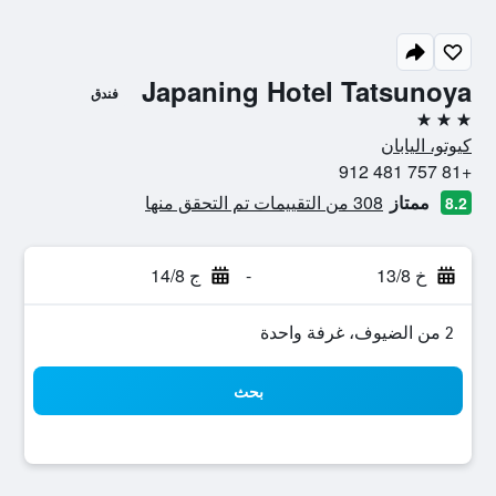
Japaning Hotel Tatsunoya
فندق
3 نجوم
كيوتو، اليابان
+81 757 481 912
ممتاز
308 من التقييمات تم التحقق منها
8.2
خ 13/8
-
ج 14/8
2 من الضيوف، غرفة واحدة
بحث