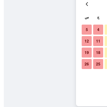
ج
س
5
4
12
11
19
18
26
25