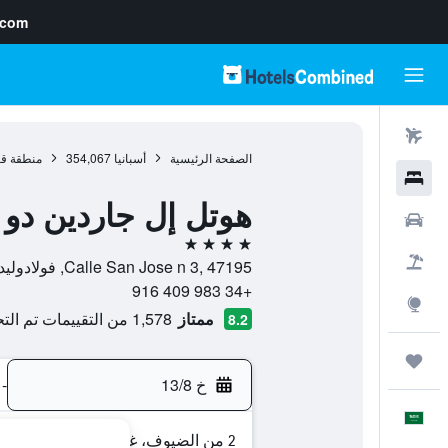
.com
رحلات طيران
الصفحة الرئيسية
أسبانيا
354,067
منطقة قش
فنادق
هوتل إل جاردين دو لا
سيارات
4 نجوم
حزم العروض
Calle San Jose n 3, 47195, فولادوليد, مقاطعة بلد الوليد, أسبانيا
+34 983 409 916
استكشاف
ممتاز
1,578 من التقييمات تم التحقق منها
8.2
رحلات
خ 13/8
-
العَرَبِيَّة
2 من الضيوف، غرفة واحدة