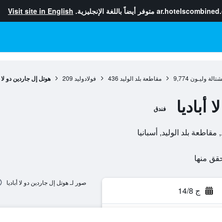
ar.hotelscombined
متوفر أيضاً باللغة الإنجليزية.
Visit site in English
تالة وليـون
9,774
مقاطعة بلد الوليد
436
فولادوليد
209
هوتل إل جاردين دو لا أ
 أباديا
فندق
صور لـ هوتل إل جاردين دو لا أباديا
ج 14/8