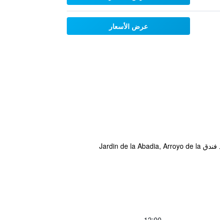
عرض الأسعار
تم ترميم هذا الدير السابق الذي يعود إلى القرن الـ 12 باستخدام مواد من مباني أخرى مجاورة تعود للقرون الوسطى، ويبعُد فندق Jardin de la Abadia, Arroyo de la
12:00