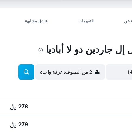
 عن
التقييمات
فنادق مشابهة
 جاردين دو لا أباديا
2 من الضيوف، غرفة واحدة
278 ﷼
279 ﷼