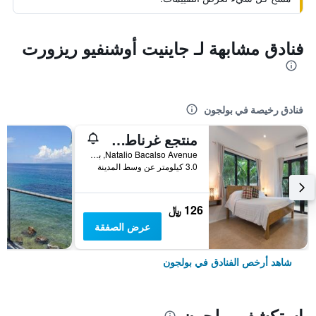
فنادق مشابهة لـ جاينيت أوشنفيو ريزورت
فنادق رخيصة في بولجون
منتجع غرناطة بيتش - للكبار فقط
Natalio Bacalso Avenue, بولجون, الفلبين
3.0 كيلومتر عن وسط المدينة
126 ﷼
عرض الصفقة
شاهد أرخص الفنادق في بولجون
استكشف بولجون