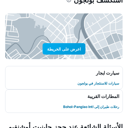
اعرض على الخريطة
سيارت ايجار
سيارات للاستئجار في بولجون
المطارات القريبة
رحلات طيران إلى Bohol–Panglao Intl
الأسئلة الشائعة عند حجز جاينيت أوشنفيو