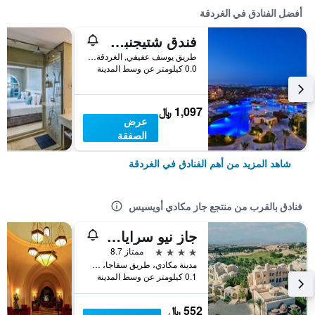
أفضل الفنادق في الغردقة
فندق شتيجنبرجر الداو بيتش
طريق يوسف عفيفي, الغردقة, مصر
0.0 كيلومتر عن وسط المدينة
1,097 ﷼
عرض
الصفقة
شاهد المزيد من أهم الفنادق في الغردقة
فنادق بالقرب من منتجع جاز مكادي أويسيس
جاز نيو سرايا بالمز
4 نجوم
ممتاز 8.7
مدينة مكادي، طريق سفاجا، ص ب 178, الغردقة, مصر
0.1 كيلومتر عن وسط المدينة
552 ﷼