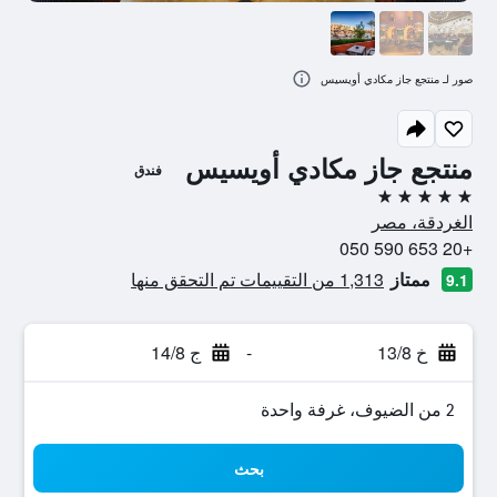
صور لـ منتجع جاز مكادي أويسيس
منتجع جاز مكادي أويسيس
فندق
5 نجوم
الغردقة، مصر
+20 653 590 050
ممتاز
1,313 من التقييمات تم التحقق منها
9.1
خ 13/8
-
ج 14/8
2 من الضيوف، غرفة واحدة
بحث