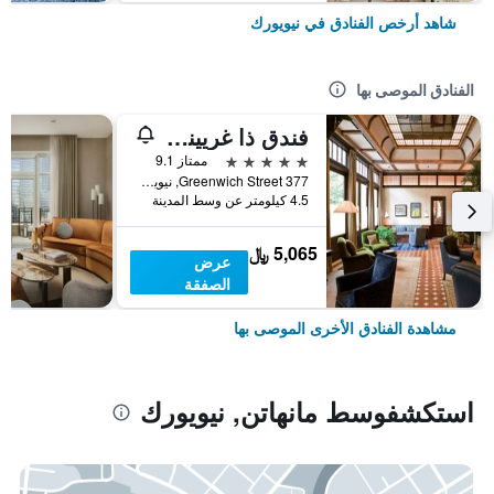
شاهد أرخص الفنادق في نيويورك
الفنادق الموصى بها
فندق ذا غريينيتش
5 نجوم
ممتاز 9.1
377 Greenwich Street, نيويورك, NY, الولايات المتحدة الأميريكية
4.5 كيلومتر عن وسط المدينة
5,065 ﷼
عرض
الصفقة
مشاهدة الفنادق الأخرى الموصى بها
استكشفوسط مانهاتن, نيويورك