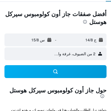
أفضل صفقات جاز أون كولومبوس سيركل
هوستل
ج 14/8
-
س 15/8
2 من الضيوف، غرفة واحدة
حول جاز أون كولومبوس سيركل هوستل
يتواجد نزل الطلاب والشباب هذا في مانهاتن نيويورك، و يقدم إنترنت