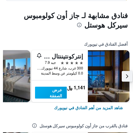
فنادق مشابهة لـ جاز أون كولومبوس
سيركل هوستل
أفضل الفنادق في نيويورك
إنتركونتيننتال نيويورك تاميز سكوير
5 نجوم
جيد 7.9
300 غرب، شارع 44 نيويورك, نيويورك, NY, الولايات المتحدة الأميريكية
0.0 كيلومتر عن وسط المدينة
1,141 ﷼
عرض
الصفقة
شاهد المزيد من أهم الفنادق في نيويورك
فنادق بالقرب من جاز أون كولومبوس سيركل هوستل