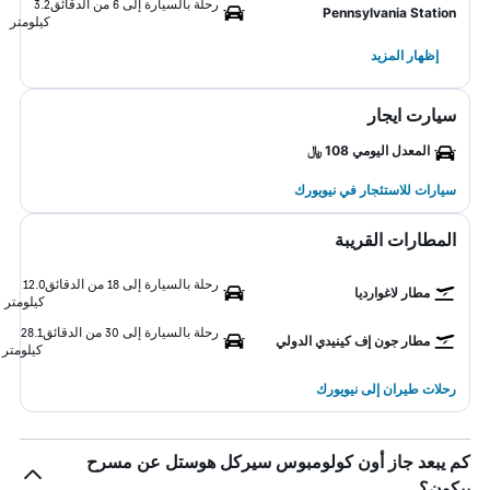
رحلة بالسيارة إلى 6 من الدقائق
3.2
Pennsylvania Station
كيلومتر
إظهار المزيد
سيارت ايجار
المعدل اليومي 108 ﷼
سيارات للاستئجار في نيويورك
المطارات القريبة
رحلة بالسيارة إلى 18 من الدقائق
12.0
مطار لاغوارديا
كيلومتر
رحلة بالسيارة إلى 30 من الدقائق
28.1
مطار جون إف كينيدي الدولي
كيلومتر
رحلات طيران إلى نيويورك
كم يبعد جاز أون كولومبوس سيركل هوستل عن مسرح
بيكون؟