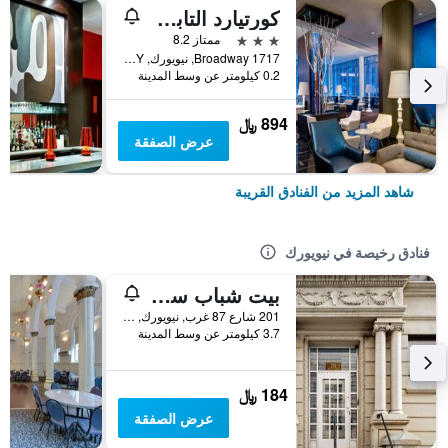
كورتيارد التابع لماريوت نيويورك مانهاتن / سنترال بارك
3 نجوم
ممتاز 8.2
1717 Broadway, نيويورك, NY, الولايات المتحدة الأميريكية
0.2 كيلومتر عن وسط المدينة
894 ﷼
عرض الصفقة
شاهد المزيد من الفنادق القريبة
فنادق رخيصة في نيويورك
بيت شباب سنترال بارك ويست
201 شارع 87 غرب, نيويورك, NY, الولايات المتحدة الأميريكية
3.7 كيلومتر عن وسط المدينة
184 ﷼
عرض الصفقة