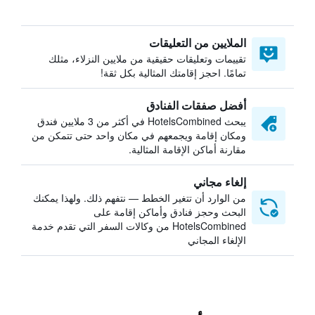
الملايين من التعليقات
تقييمات وتعليقات حقيقية من ملايين النزلاء، مثلك
تمامًا. احجز إقامتك المثالية بكل ثقة!
أفضل صفقات الفنادق
يبحث HotelsCombined في أكثر من 3 ملايين فندق
ومكان إقامة ويجمعهم في مكان واحد حتى تتمكن من
مقارنة أماكن الإقامة المثالية.
إلغاء مجاني
من الوارد أن تتغير الخطط — نتفهم ذلك. ولهذا يمكنك
البحث وحجز فنادق وأماكن إقامة على
HotelsCombined من وكالات السفر التي تقدم خدمة
الإلغاء المجاني