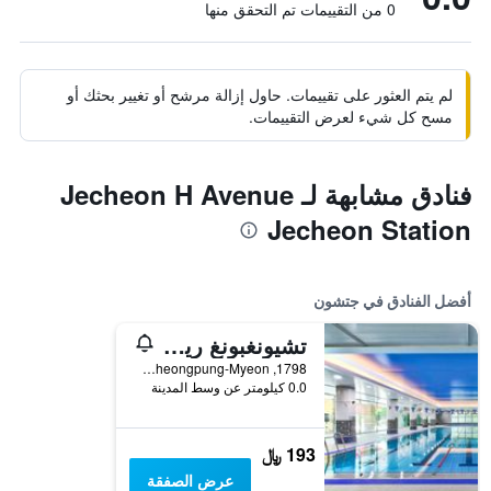
0 من التقييمات تم التحقق منها
لم يتم العثور على تقييمات. حاول إزالة مرشح أو تغيير بحثك أو
مسح كل شيء لعرض التقييمات.
فنادق مشابهة لـ Jecheon H Avenue
Jecheon Station
أفضل الفنادق في جتشون
تشيونغبونغ ريزورت ليك هوتل
1798, Cheongpungho-ro, Cheongpung-Myeon, جتشون, كوريا الجنوبية
0.0 كيلومتر عن وسط المدينة
193 ﷼
عرض الصفقة