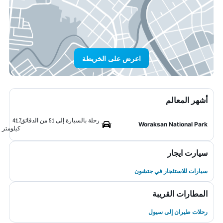
اعرض على الخريطة
أشهر المعالم
رحلة بالسيارة إلى 51 من الدقائق
41.7
Woraksan National Park
كيلومتر
سيارت ايجار
سيارات للاستئجار في جتشون
المطارات القريبة
رحلات طيران إلى سيول