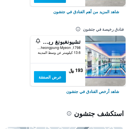
شاهد المزيد من أهم الفنادق في جتشون
فنادق رخيصة في جتشون
تشيونغبونغ ريزورت ليك هوتل
1798, Cheongpungho-ro, Cheongpung-Myeon, جتشون, كوريا الجنوبية
13.6 كيلومتر عن وسط المدينة
193 ﷼
عرض الصفقة
شاهد أرخص الفنادق في جتشون
استكشف جتشون