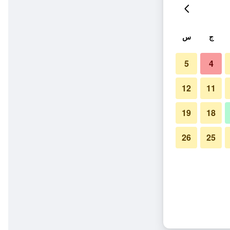
ج
س
5
4
12
11
19
18
26
25