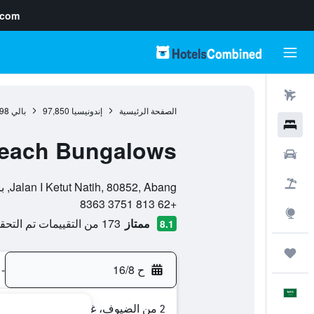
.com
رحلات طيران
الصفحة الرئيسية
إندونيسيا
97,850
بالي
98
فنادق
each Bungalows
سيارات
0 نجمة
حزم العروض
Jalan I Ketut Natih, 80852, Abang, بالي, إندونيسيا
+62 813 3751 8363
استكشاف
ممتاز
173 من التقييمات تم التحقق منها
8.1
رحلات
ح 16/8
-
العَرَبِيَّة
2 من الضيوف، غرفة واحدة