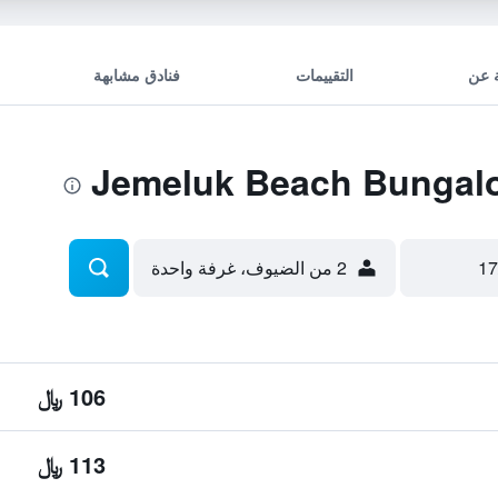
 عن
التقييمات
فنادق مشابهة
2 من الضيوف، غرفة واحدة
106 ﷼
113 ﷼