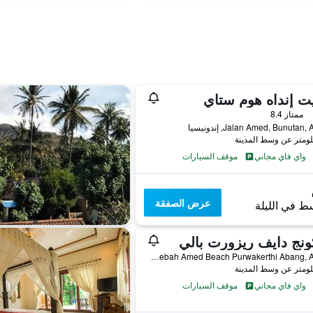
ت إنداه هوم ستاي
ممتاز 8.4
Jalan Amed, Bunutan, إندونيسيا
واي فاي مجاني
موقف السيارات
عرض الصفقة
ط في الليلة
نج دايف ريزورت بالي
Dusun Lebah Amed Beach Purwakerthi Abang, Abang, إندونيسيا
واي فاي مجاني
موقف السيارات