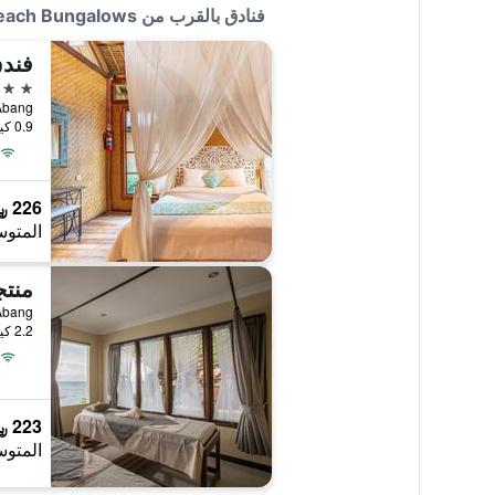
فنادق بالقرب من Jemeluk Beach Bungalows
فندق
3 نجوم
d, Abang
0.9 كيلومتر عن وسط المدينة
226 ﷼
المتوس
, Abang
2.2 كيلومتر عن وسط المدينة
223 ﷼
المتوس