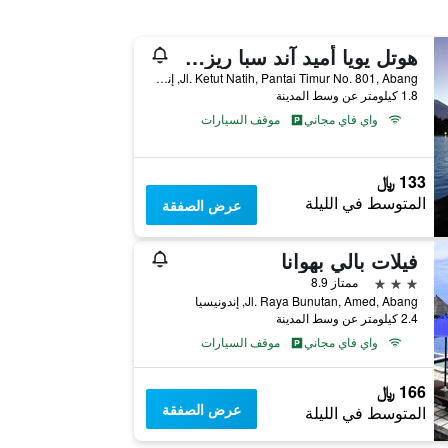
هوتل يويا أميد آند سبا ريزورت
Jl. Ketut Natih, Pantai Timur No. 801, Abang, إندونيسيا
1.8 كيلومتر عن وسط المدينة
واي فاي مجاني
موقف السيارات
133 ﷼
المتوسط في الليلة
عرض الصفقة
فيلات بالي بهوانا
3 نجوم
ممتاز 8.9
Jl. Raya Bunutan, Amed, Abang, إندونيسيا
2.4 كيلومتر عن وسط المدينة
واي فاي مجاني
موقف السيارات
166 ﷼
عرض الصفقة
المتوسط في الليلة