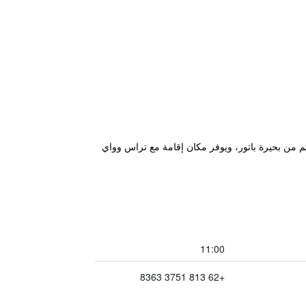
كان إقامة "Jemeluk Beach Bungalows" في آميد، ضمن أمتار قليلة من شاطئ جيميلوك (Jemeluk Beach) و48 كم من بحيرة باتور، ويوفر مكان إقامة مع تراس وواي
11:00
+62 813 3751 8363