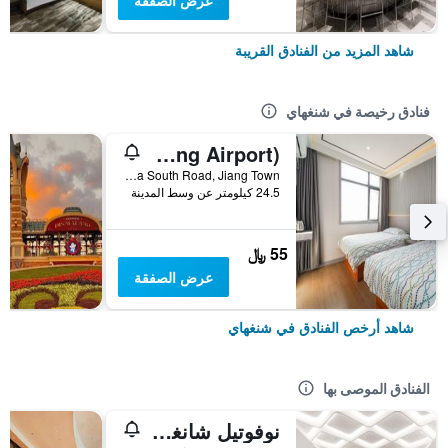
عرض الصفقة
شاهد المزيد من الفنادق القريبة
فنادق رخيصة في شنغهاي
Pod Inn (Shanghai Pudong Airport)
No. 10 Shuizha South Road, Jiang Town, شنغهاي, الصين
24.5 كيلومتر عن وسط المدينة
55 ﷼
عرض الصفقة
شاهد أرخص الفنادق في شنغهاي
الفنادق الموصى بها
نوفوتيل شانغهاي أتلانتس