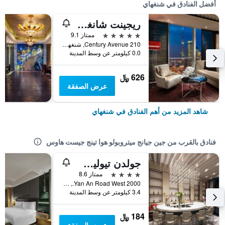
أفضل الفنادق في شنغهاي
ريجينت شانغهاي بودونج
5 نجوم
ممتاز 9.1
210 Century Avenue, شنغهاي, الصين
0.0 كيلومتر عن وسط المدينة
626 ﷼
عرض الصفقة
شاهد المزيد من أهم الفنادق في شنغهاي
فنادق بالقرب من جين جيانج ميتروبولو هوا تينج جيست هاوس
جولدن تيوليب شانغهاي راينبو
4 نجوم
ممتاز 8.6
2000 Yan An Road West., شنغهاي, الصين
3.4 كيلومتر عن وسط المدينة
184 ﷼