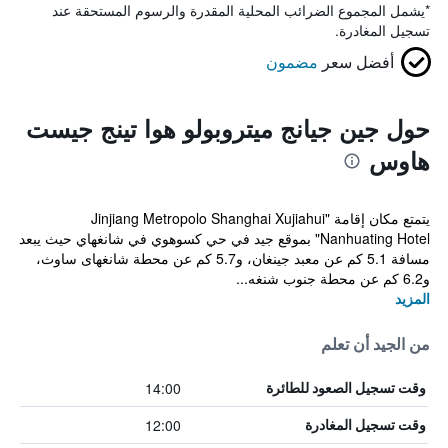
*
يشمل المجموع الضرائب المحلية المقدرة والرسوم المستحقة عند
تسجيل المغادرة.
أفضل سعر
مضمون
حول جين جيانج ميتروبولو هوا تينج جيست
هاوس
يتمتع مكان إقامة "Jinjiang Metropolo Shanghai Xujiahui
Nanhuating Hotel" بموقع جيد في حي كسوهوي في شانغهاي حيث يبعد
مسافة 5.1 كم عن معبد جينغان، و5.7 كم عن محطة شانغهاى ساوث،
و6.2 كم عن محطة جنوب شنغه...
المزيد
من الجيد أن تعلم
14:00
وقت تسجيل الصعود للطائرة
12:00
وقت تسجيل المغادرة