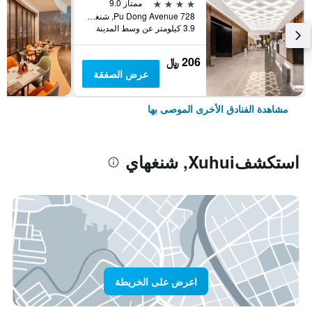
4 نجوم
ممتاز 9.0
728 Pu Dong Avenue, شنغهاي, الصين
3.9 كيلومتر عن وسط المدينة
206 ﷼
عرض الصفقة
مشاهدة الفنادق الأخرى الموصى بها
استكشفXuhui, شنغهاي
اعرض على الخريطة