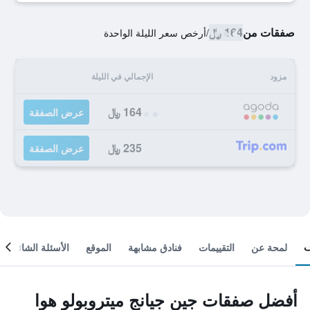
صفقات من
164 ﷼
/
أرخص سعر الليلة الواحدة
مزود
الإجمالي في الليلة
164 ﷼
عرض الصفقة
235 ﷼
عرض الصفقة
لمحة عن
التقييمات
فنادق مشابهة
الموقع
الأسئلة الشائعة
أفضل صفقات جين جيانج ميتروبولو هوا