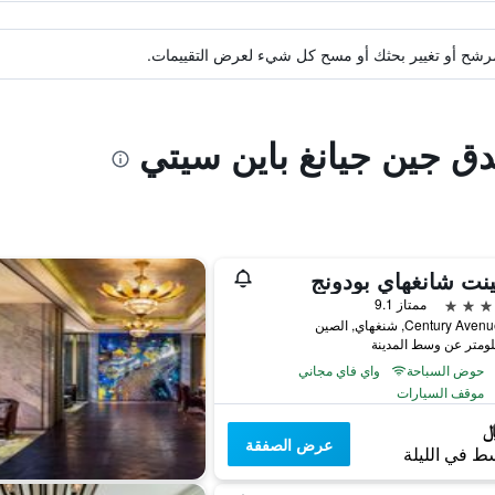
ة مرشح أو تغيير بحثك أو مسح كل شيء لعرض التقييمات.
دق جين جيانغ باين سيتي
نت شانغهاي بودونج
ممتاز 9.1
حوض السباحة
واي فاي مجاني
موقف السيارات
عرض الصفقة
ط في الليلة