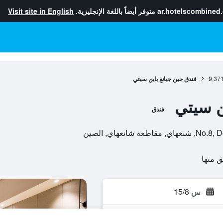
ar.hotelscombined
متوفر أيضاً باللغة الإنجليزية.
Visit site in English
9,37
فندق جين جيانغ باين سيتي
ن سيتي
فندق
انغهاي, الصين
س 15/8