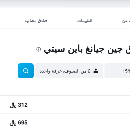
 عن
التقييمات
فنادق مشابهة
جين جيانغ باين سيتي
2 من الضيوف، غرفة واحدة
312 ﷼
695 ﷼