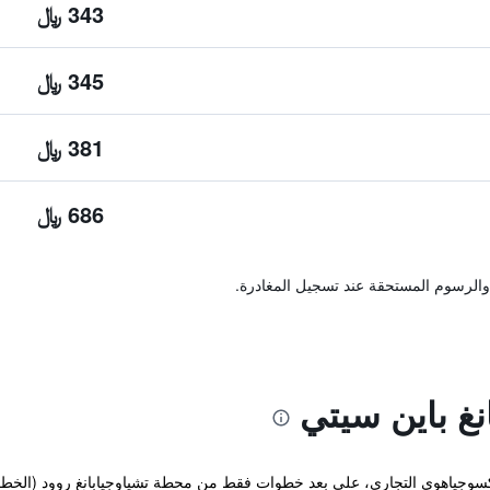
343 ﷼
345 ﷼
381 ﷼
686 ﷼
والرسوم المستحقة عند تسجيل المغادرة.
غ باين سيتي