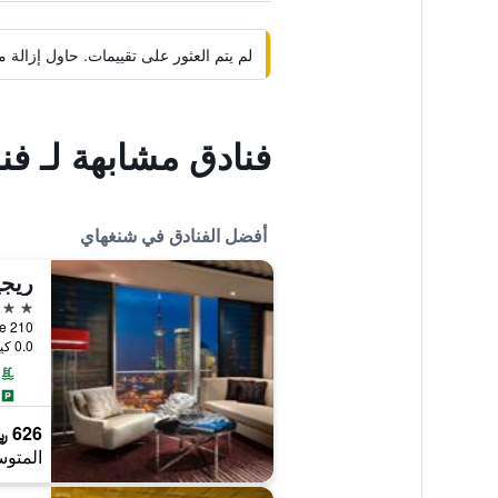
لم يتم العثور على تقييمات. حاول إزال
فنادق مشابهة لـ فن
أفضل الفنادق في شنغهاي
ريجي
5 نجوم
210 Century Avenue, شنغهاي, الصين
0.0 كيلومتر عن وسط المدينة
626 ﷼
المتوس