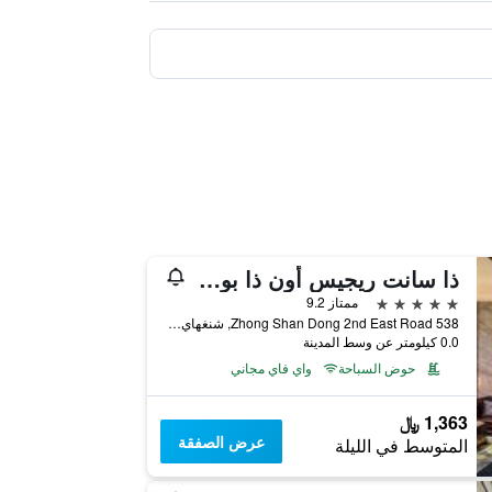
ذا سانت ريجيس أون ذا بوند، شانغهاي
5 نجوم
ممتاز 9.2
538 Zhong Shan Dong 2nd East Road, شنغهاي, الصين
0.0 كيلومتر عن وسط المدينة
حوض السباحة
واي فاي مجاني
1,363 ﷼
عرض الصفقة
المتوسط في الليلة