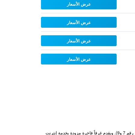
عرض الأسعار
عرض الأسعار
عرض الأسعار
عرض الأسعار
يقع فندق جين جيانغ باين سيتي وسط حي كسوجياهوي التجاري، على بعد خطوات فقط من محطة تشياوجيابانغ روود (الخط رقم 7 و9). ويقدم غرفاً فاخرة مزودة بخدمة إنترنت