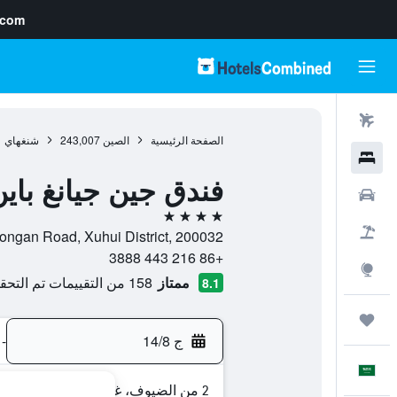
.com
رحلات طيران
الصفحة الرئيسية
الصين
243,007
شنغهاي
1
فنادق
فندق جين جيانغ باي
سيارات
4 نجوم
حزم العروض
No.8, Dongan Road, Xuhui District, 200032, شنغهاي, مقاطعة ش
+86 216 443 3888
استكشاف
ممتاز
158 من التقييمات تم التحقق منها
8.1
رحلات
ج 14/8
-
العَرَبِيَّة
2 من الضيوف، غرفة واحدة