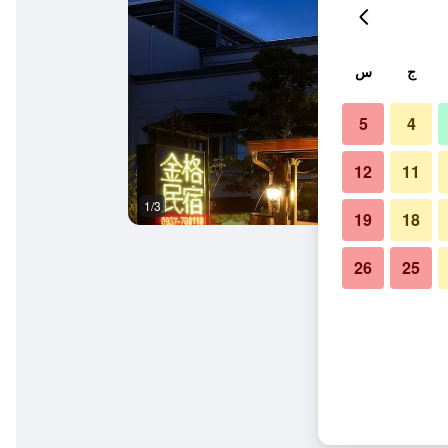
ج
س
5
4
12
11
1/3
غرفة نوم
19
18
26
25