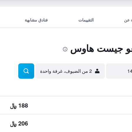
 عن
التقييمات
فنادق مشابهة
غو جيست هاوس
2 من الضيوف، غرفة واحدة
188 ﷼
206 ﷼