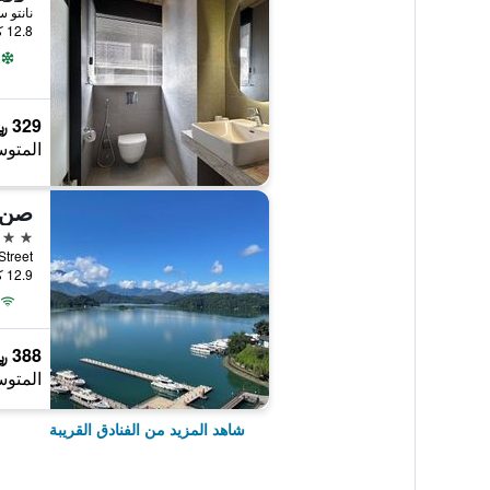
نانتو س
12.8 كيلومتر عن وسط المدينة
329 ﷼
المتوس
3 نجوم
eng Street
12.9 كيلومتر عن وسط المدينة
388 ﷼
المتوس
شاهد المزيد من الفنادق القريبة