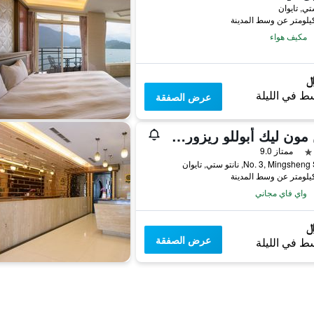
تي, تايوان
مكيف هواء
ط في الليلة
عرض الصفقة
صن مون ليك أبوللو ريزورت هوتل
ممتاز 9.0
No. 3, Mingsh, نانتو ستي, تايوان
واي فاي مجاني
عرض الصفقة
ط في الليلة