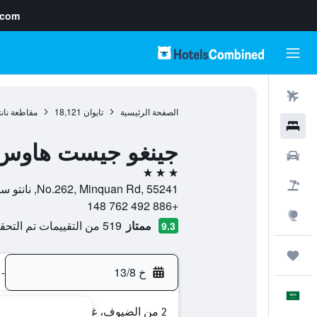
.com
رحلات طيران
الصفحة الرئيسية
تايوان
18,121
مقاطعة نانت
فنادق
جينغو جيست هاوس
سيارات
3 نجوم
حزم العروض
No.262, Minquan Rd, 55241, نانتو ستي, مقاطعة نانتو, تايوان
+886 492 762 148
استكشاف
ممتاز
519 من التقييمات تم التحقق منها
9.3
رحلات
خ 13/8
-
العَرَبِيَّة
2 من الضيوف، غرفة واحدة