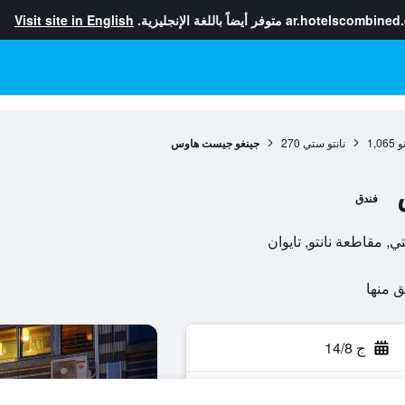
ar.hotelscombined
متوفر أيضاً باللغة الإنجليزية.
Visit site in English
و
1,065
نانتو ستي
270
جينغو جيست هاوس
فندق
ج 14/8