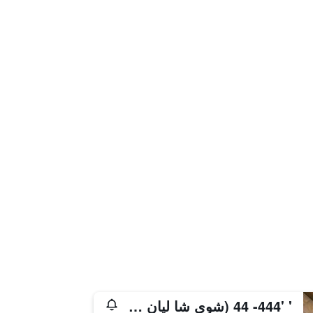
' '444- 44 (شوي شا ليان هوتل - هاربور ريزورت)