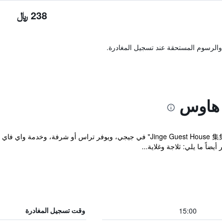
238 ﷼
والرسوم المستحقة عند تسجيل المغادرة.
هاوس
يقع مكان إقامة "Jinge Guest House 集集金格民宿電動車充電站" في جيجي، ويوفر تراس أو
يضاً ما يلي: ثلاجة وغلاية...
15:00
وقت تسجيل المغادرة