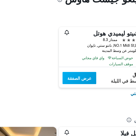
يتو ليميدي هوتل
ممتاز 8.3
NO.1 Mi, نانتو ستي, تايوان
حوض السباحة
واي فاي مجاني
موقف السيارات
عرض الصفقة
ط في الليلة
تي
ل فيلا