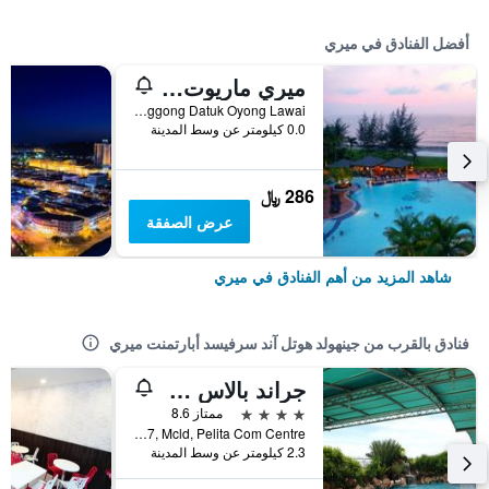
أفضل الفنادق في ميري
ميري ماريوت ريزورت آند سبا
Lot 779, Jalan Temenggong Datuk Oyong Lawai, ميري, ماليزيا
0.0 كيلومتر عن وسط المدينة
286 ﷼
عرض الصفقة
شاهد المزيد من أهم الفنادق في ميري
فنادق بالقرب من جينهولد هوتل آند سرفيسد أبارتمنت ميري
جراند بالاس هوتل
4 نجوم
ممتاز 8.6
Lot 638, Blk 7, Mcld, Pelita Com Centre, ميري, ماليزيا
2.3 كيلومتر عن وسط المدينة