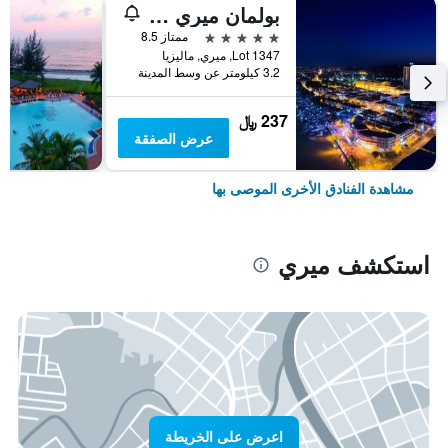
بولمان ميري واترفرونت
5 نجوم
ممتاز 8.5
Lot 1347, ميري, ماليزيا
3.2 كيلومتر عن وسط المدينة
237 ﷼
عرض الصفقة
مشاهدة الفنادق الأخرى الموصى بها
استكشف ميري
اعرض على الخريطة