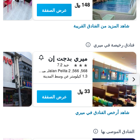
148 ﷼
عرض الصفقة
شاهد المزيد من الفنادق القريبة
فنادق رخيصة في ميري
ميري بدجت إن
3 نجوم
جيد 7.2
568, 566, Jalan Pelita 2, ميري, ماليزيا
1.3 كيلومتر عن وسط المدينة
33 ﷼
عرض الصفقة
شاهد أرخص الفنادق في ميري
الفنادق الموصى بها