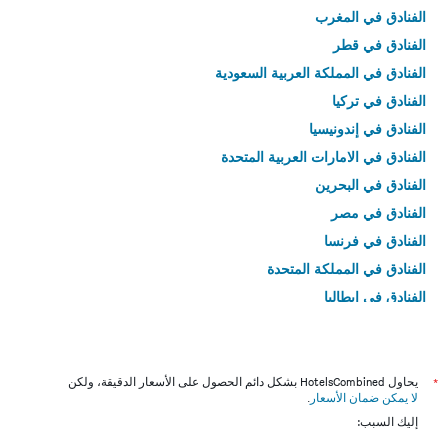
الفنادق في المغرب
الفنادق في قطر
الفنادق في المملكة العربية السعودية
الفنادق في تركيا
الفنادق في إندونيسيا
الفنادق في الامارات العربية المتحدة
الفنادق في البحرين
الفنادق في مصر
الفنادق في فرنسا
الفنادق في المملكة المتحدة
الفنادق في إيطاليا
الفنادق في تايلاند
*
يحاول HotelsCombined بشكل دائم الحصول على الأسعار الدقيقة، ولكن
لا يمكن ضمان الأسعار
.
إليك السبب: