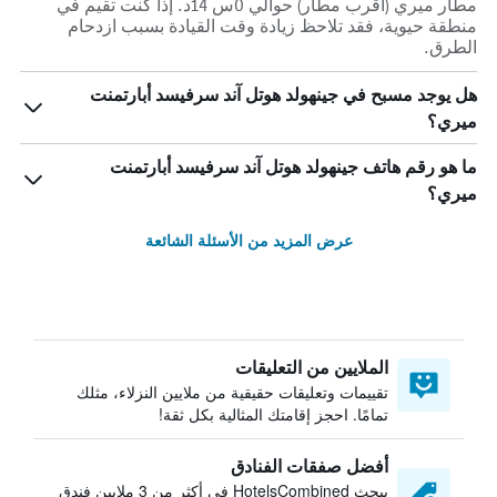
مطار ميري (أقرب مطار) حوالي 0س 14د. إذا كنت تقيم في
منطقة حيوية، فقد تلاحظ زيادة وقت القيادة بسبب ازدحام
الطرق.
هل يوجد مسبح في جينهولد هوتل آند سرفيسد أبارتمنت
ميري؟
ما هو رقم هاتف جينهولد هوتل آند سرفيسد أبارتمنت
ميري؟
عرض المزيد من الأسئلة الشائعة
الملايين من التعليقات
تقييمات وتعليقات حقيقية من ملايين النزلاء، مثلك
تمامًا. احجز إقامتك المثالية بكل ثقة!
أفضل صفقات الفنادق
يبحث HotelsCombined في أكثر من 3 ملايين فندق