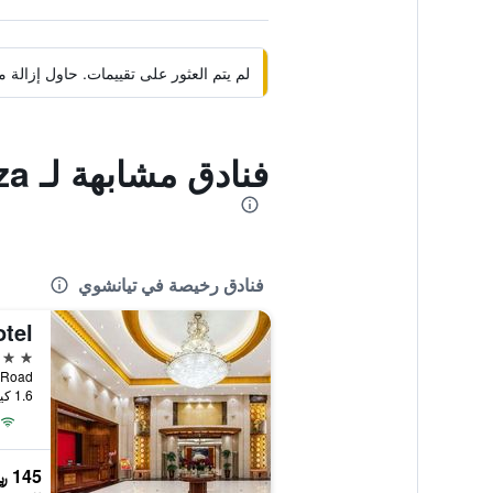
لم يتم العثور على تقييمات. حاول إزال
فنادق مشابهة لـ Jinjiang Inn Tianshui Chunfeng Road Wanda Plaza
فنادق رخيصة في تيانشوي
tel
4 نجوم
1.6 كيلومتر عن وسط المدينة
145 ﷼