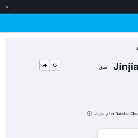
J
Jinj
فندق