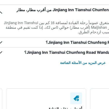
ما مدى قرب Jinjiang Inn Tianshui Chunfeng Road Wanda Plaza من أقرب مطار، مطار
في حالة عدم وجود ازدحام مروري، تستغرق عموماً رحلة القيادة لمسافة 16 كم بين Jinjiang Inn Tianshui
Chunfeng Road Wanda Plaza و مطار Maijishan (أقرب مطار) حوالي 0س 12د. إذا كنت تقيم في منطقة
بسبب ازدحام الطرق.
عرض المزيد من الأسئلة الشائعة
أفضل صفقات الفنادق