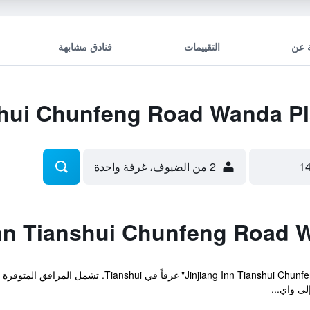
 عن
التقييمات
فنادق مشابهة
2 من الضيوف، غرفة واحدة
يوفر مكان إقامة " Tianshui Chunfeng Road Wanda Plaza
لى واي...