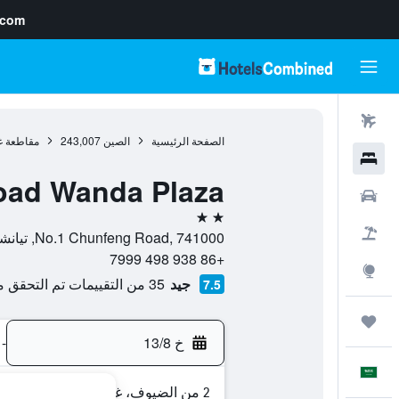
.com
رحلات طيران
الصفحة الرئيسية
الصين
243,007
مقاطعة غ
فنادق
Road Wanda Plaza
سيارات
2 نجمتين
حزم العروض
No.1 Chunfeng Road, 741000, تيانشوي, مقاطعة غانسو, الصين
+86 938 498 7999
استكشاف
جيد
35 من التقييمات تم التحقق منها
7.5
رحلات
خ 13/8
-
العَرَبِيَّة
2 من الضيوف، غرفة واحدة