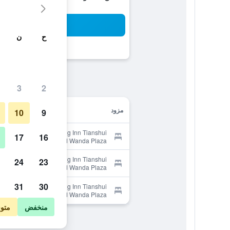
بح
ح
ن
3
2
مزود
10
9
Provider for Jinjiang Inn Tianshui
17
16
Chunfeng Road Wanda Plaza
Provider for Jinjiang Inn Tianshui
24
23
Chunfeng Road Wanda Plaza
31
30
Provider for Jinjiang Inn Tianshui
Chunfeng Road Wanda Plaza
منخفض
متو