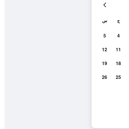
ج
س
5
4
12
11
19
18
26
25