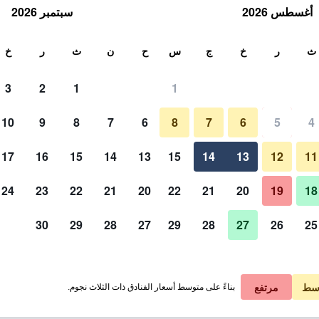
أغسطس 2026
سبتمبر 2026
ث
ث
ر
خ
ج
س
ح
ن
ث
ر
خ
3
2
1
1
10
9
8
7
6
8
7
6
5
4
17
16
15
14
13
15
14
13
12
11
عرض الأسعار
24
23
22
21
20
22
21
20
19
18
30
29
28
27
29
28
27
26
25
عرض الأسعار
عرض الأسعار
سط
مرتفع
بناءً على متوسط أسعار الفنادق ذات الثلاث نجوم.