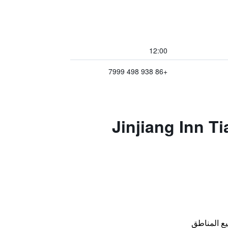
12:00
+86 938 498 7999
Jinjiang Inn Tianshui C
ع المناطق