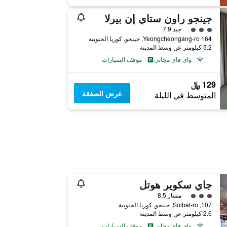
جينجو راون ستاي إن بيرلا
تقييم فئة 3
جيد 7.9
164 Yeongcheongang-ro, جينجو, كوريا الجنوبية
5.2 كيلومتر عن وسط المدينة
واي فاي مجاني
موقف السيارات
129 ﷼
عرض الصفقة
المتوسط في الليلة
جاي سكوير هوتل
تقييم فئة 3
ممتاز 8.5
107, Solbat-ro, جينجو, كوريا الجنوبية
2.6 كيلومتر عن وسط المدينة
واي فاي مجاني
موقف السيارات