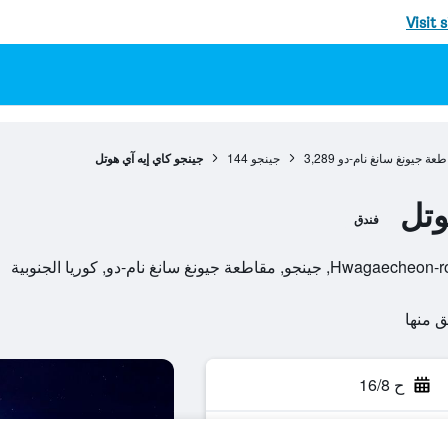
Visit 
طعة جيونغ سانغ نام-دو
3,289
جينجو
144
جينجو كاي إيه آي هوتل
وتل
فندق
ح 16/8