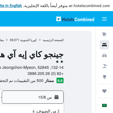
ar.hotelscombined.com
متوفر أيضاً باللغة الإنجليزية.
site in English
رحلات طيران
الصفحة الرئيسية
كوريا الجنوبية
39,571
مقا
فنادق
جينجو كاي إيه آي ه
سيارات
2 نجمتين
حزم العروض
132-14, Hwagaecheon-ro Jeongchon-Myeon, 52845, جينجو, مقاطعة جيونغ سانغ نام-دو, كوريا الجنوبية
+82 (0) 26 205 3886
استكشاف
ممتاز
500 من التقييمات تم التحقق منها
9.0
رحلات
س 15/8
-
العَرَبِيَّة
2 من الضيوف، غرفة واحدة