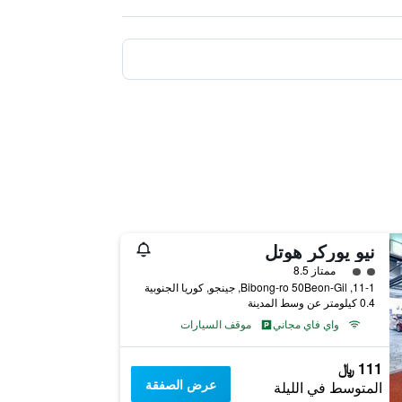
نيو يوركر هوتل
تقييم فئة 2
ممتاز 8.5
11-1, Bibong-ro 50Beon-Gil, جينجو, كوريا الجنوبية
0.4 كيلومتر عن وسط المدينة
واي فاي مجاني
موقف السيارات
111 ﷼
عرض الصفقة
المتوسط في الليلة