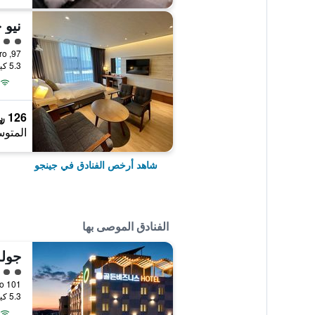
نيو 
تقييم 
97, Ena-ro, جينجو, كوريا الجنوبية
5.3 كيلومتر عن وسط المدينة
126 ﷼
المتوس
شاهد أرخص الفنادق في جينجو
الفنادق الموصى بها
جول
تقييم 
101 Ena-ro, جينجو, كوريا الجنوبية
5.3 كيلومتر عن وسط المدينة