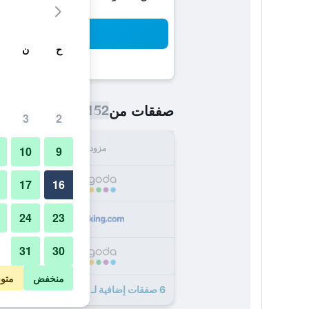
بح
ح
ن
152 ﷼
صفقات من
/
أرخص سعر اللي
3
2
مزود
الإجما
10
9
152
17
16
24
23
153
31
30
162
منخفض
متو
6 صفقات إضافية لـ جينجو كاي إيه آي هوتل