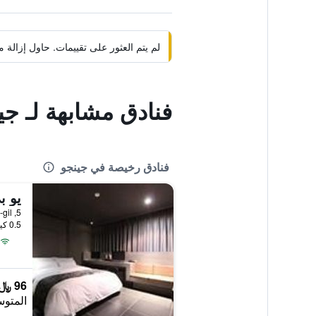
لم يتم العثور على تقييمات. حاول إزال
فنادق مشابهة لـ جي
فنادق رخيصة في جينجو
يو ب
5, Bibong-ro 54beon-gil, جينجو, كوريا الجنوبية
0.5 كيلومتر عن وسط المدينة
96 ﷼
المتوس