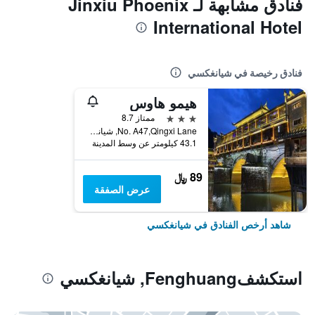
فنادق مشابهة لـ Jinxiu Phoenix
International Hotel
فنادق رخيصة في شيانغكسي
هيمو هاوس
3 نجوم
ممتاز 8.7
No. A47,Qingxi Lane, شيانغكسي, الصين
43.1 كيلومتر عن وسط المدينة
89 ﷼
عرض الصفقة
شاهد أرخص الفنادق في شيانغكسي
استكشفFenghuang, شيانغكسي