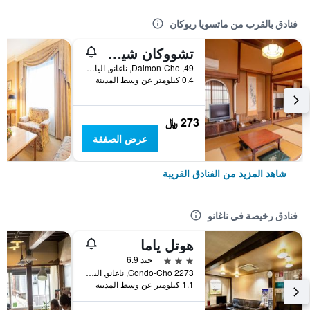
فنادق بالقرب من ماتسويا ريوكان
تشووكان شيميزويا ريوكان
49, Daimon-Cho, ناغانو, اليابان
0.4 كيلومتر عن وسط المدينة
273 ﷼
عرض الصفقة
شاهد المزيد من الفنادق القريبة
فنادق رخيصة في ناغانو
هوتل ياما
3 نجوم
جيد 6.9
Gondo-Cho 2273, ناغانو, اليابان
1.1 كيلومتر عن وسط المدينة