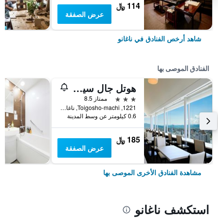
114 ﷼
عرض الصفقة
شاهد أرخص الفنادق في ناغانو
الفنادق الموصى بها
هوتل جال سيتي ناجانو
3 نجوم
ممتاز 8.5
1221, Toigosho-machi, ناغانو, اليابان
0.6 كيلومتر عن وسط المدينة
185 ﷼
عرض الصفقة
مشاهدة الفنادق الأخرى الموصى بها
استكشف ناغانو