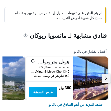
لم يتم العثور على تقييمات. حاول إزالة مرشح أو تغيير بحثك أو
مسح كل شيء لعرض التقييمات.
فنادق مشابهة لـ ماتسويا ريوكان
أفضل الفنادق في ناغانو
هوتل متروبوليتان ناجانو
4 نجوم
ممتاز 9.0
1346 Minami-Ishido-Cho, ناغانو, اليابان
0.0 كيلومتر عن وسط المدينة
380 ﷼
عرض الصفقة
شاهد المزيد من أهم الفنادق في ناغانو