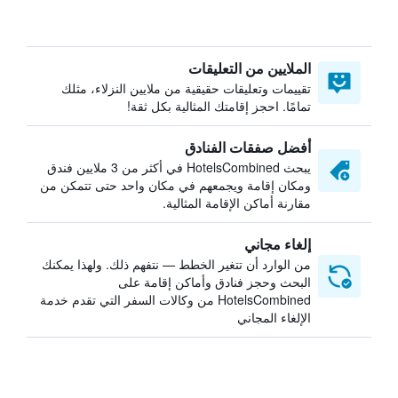
الملايين من التعليقات
تقييمات وتعليقات حقيقية من ملايين النزلاء، مثلك
تمامًا. احجز إقامتك المثالية بكل ثقة!
أفضل صفقات الفنادق
يبحث HotelsCombined في أكثر من 3 ملايين فندق
ومكان إقامة ويجمعهم في مكان واحد حتى تتمكن من
مقارنة أماكن الإقامة المثالية.
إلغاء مجاني
من الوارد أن تتغير الخطط — نتفهم ذلك. ولهذا يمكنك
البحث وحجز فنادق وأماكن إقامة على
HotelsCombined من وكالات السفر التي تقدم خدمة
الإلغاء المجاني