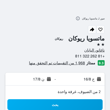
صور لـ ماتسويا ريوكان
ماتسويا ريوكان
ريوكان
2 نجمتين
ناغانو، اليابان
+81 262 322 811
ممتاز
1,968 من التقييمات تم التحقق منها
9.3
ح 16/8
-
ن 17/8
2 من الضيوف، غرفة واحدة
بحث