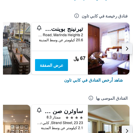
فنادق رخيصة في كابي تاون
تيرنينج بوينت بيد آند بريكفاست
2 Glenside Road, Marinda Heights, كابي تاون, محافظة كيب الغربية, جنوب أفريقيا
20.6 كيلومتر عن وسط المدينة
67 ﷼
عرض الصفقة
شاهد أرخص الفنادق في كابي تاون
الفنادق الموصى بها
ساوثرن صن كيب صن
4 نجوم
ممتاز 8.3
23 Strand Street, 23, كابي تاون, محافظة كيب الغربية, جنوب أفريقيا
2.1 كيلومتر عن وسط المدينة