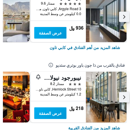
5 نجوم
ممتاز 9.6
3 Argyle Road, كابي تاون, محافظة كيب الغربية, جنوب أفريقيا
0.0 كيلومتر عن وسط المدينة
936 ﷼
عرض الصفقة
شاهد المزيد من أهم الفنادق في كابي تاون
فنادق بالقرب من ذا جون باور بوتري ستديو
نيبورجود نيولاندز
3 نجوم
ممتاز 8.2
10 Hemlock Street, كابي تاون, محافظة كيب الغربية, جنوب أفريقيا
1.2 كيلومتر عن وسط المدينة
218 ﷼
عرض الصفقة
شاهد المزيد من الفنادق القريبة