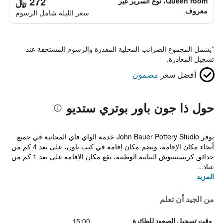
272 ﷼
Queen room، نوع السرير غير
معروف
سعر الليلة شامل الرسوم
*
يشمل المجموع الضرائب المحلية المقدرة والرسوم المستحقة عند
تسجيل المغادرة.
أفضل سعر
مضمون
حول ذا جون باور بوتري ستديو
يوفر John Bauer Pottery Studio خدمة الواي فاي المجانية في جميع
أنحاء مكان الإقامة، ويضم مكان إقامة في كيب تاون، على بعد 4 كم من
حدائق كريستينبوش النباتية الوطنية، يقع مكان الإقامة على بعد 1 كم من
عياد...
المزيد
من الجيد أن تعلم
15:00
وقت تسجيل الصعود للطائرة