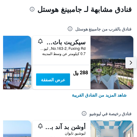
فنادق مشابهة لـ جامبينغ هوستل
فنادق بالقرب من جامبينغ هوستل
سيكريت باث بد آند بريكفاست
No.163-2, Fuxing Rd., ليوشيو, تايوان
0.7 كيلومتر عن وسط المدينة
288 ﷼
عرض الصفقة
شاهد المزيد من الفنادق القريبة
فنادق رخيصة في ليوشيو
أوشن بد آند بريكفاست
ليوشيو, تايوان