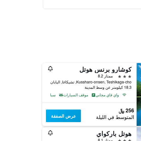
كوشارو برنس هوتل
3 نجوم
ممتاز 8.2
Kussharo-onsen, Teshikaga-cho, تشيكاغا, اليابان
18.3 كيلومتر عن وسط المدينة
واي فاي مجاني
موقف السيارات
سبا
256 ﷼
عرض الصفقة
المتوسط في الليلة
هوتل باركواي
3 نجوم
ممتاز 8.1