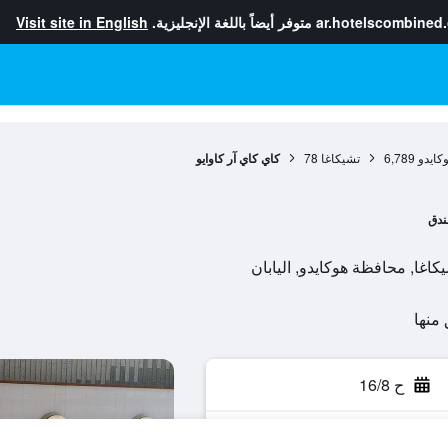
ar.hotelscombined
متوفر أيضاً باللغة الإنجليزية.
Visit site in English
كايدو
6,789
تشيكاغا
78
كاي كاي آر كاوايو
ندق
ح 16/8