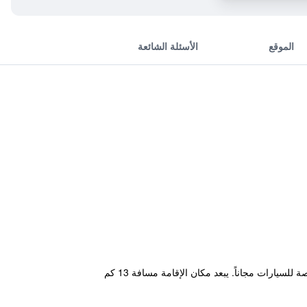
الموقع
الأسئلة الشائعة
يقع مكان إقامة "KKR Kawayu" في Teshikaga، على بعد 11 كم من بحيرة كوشارو، ويتميز بواي فاي مجاني ومواقف خاصة للسيارات مجاناً. يبعد مكان الإقامة مسافة 13 كم