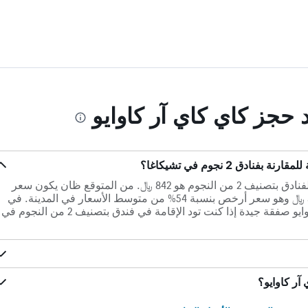
د حجز كاي كاي آر كاوايو
ادق 2 نجوم في تشيكاغا؟
في تشيكاغا، يبلغ متوسط ​​سعر الليلة للفنادق بتصنيف 2 من النجوم هو 842 ﷼. من المتوقع ظان يكون سعر
الليلة في كاي كاي آر كاوايو حوالي 391 ﷼ وهو سعر أرخص بنسبة 54% من متوسط الأسعار في المدينة. في
HotelsCombined يعتبر كاي كاي آر كاوايو صفقة جيدة إذا كنت تود الإقامة في فندق بتصنيف 2 من النجوم في
آر كاوايو؟