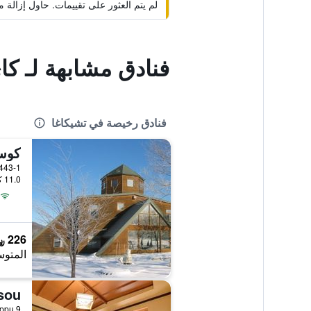
لم يتم العثور على تقييمات. حاول إزال
فنادق مشابهة لـ كاي
فنادق رخيصة في تشيكاغا
enya 443-1
11.0 كيلومتر عن وسط المدينة
226 ﷼
المتوس
sou
9 Sawanchisappu, تشيكاغا, اليابان