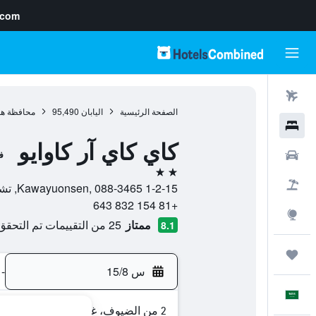
.com
رحلات طيران
الصفحة الرئيسية
اليابان
95,490
محافظة هو
فنادق
كاي كاي آر كاوايو
سيارات
ف
2 نجمتين
حزم العروض
1-2-15 Kawayuonsen, 088-3465, تشيكاغا, محافظة هوكايدو, اليابان
+81 154 832 643
استكشاف
ممتاز
25 من التقييمات تم التحقق منها
8.1
رحلات
س 15/8
-
العَرَبِيَّة
2 من الضيوف، غرفة واحدة