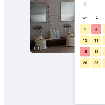
ج
س
5
4
12
11
1/12
آخر
19
18
26
25