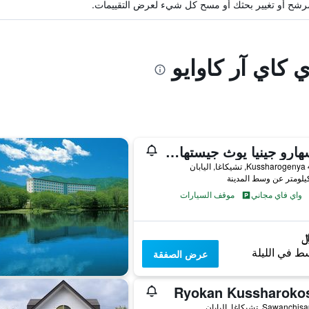
ة مرشح أو تغيير بحثك أو مسح كل شيء لعرض التقييمات.
 كاي آر كاوايو
كوسهارو جينيا يوث جيستهاوس – هوستل
Kussharog, تشيكاغا, اليابان
واي فاي مجاني
موقف السيارات
ط في الليلة
عرض الصفقة
Ryokan Kussharoko