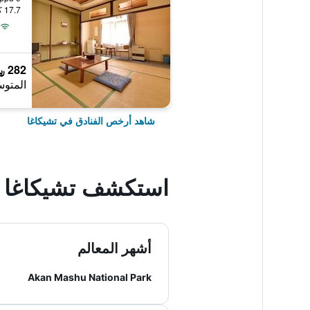
17.7 كيلومتر عن وسط المدينة
282 ﷼
المتوس
شاهد أرخص الفنادق في تشيكاغا
استكشف تشيكاغا
أشهر المعالم
Akan Mashu National Park