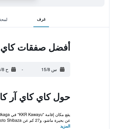
غرف
لمحة
أفضل صفقات كاي كا
س 15/8
-
ح 16/8
حول كاي كاي آر كاو
عن بحيرة ماشو، و27 كم عن Higashimokoto Shibaza...
المزيد