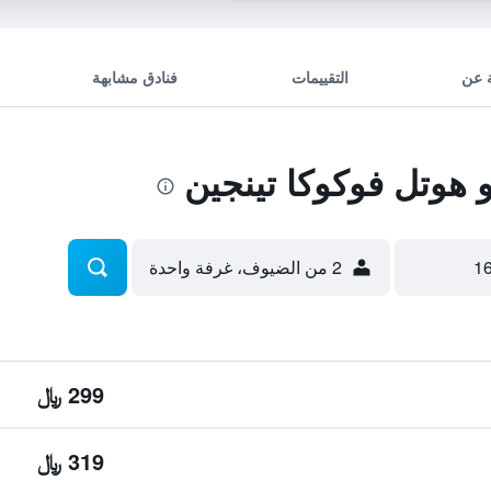
 عن
التقييمات
فنادق مشابهة
هوتل فوكوكا تينجين
2 من الضيوف، غرفة واحدة
299 ﷼
319 ﷼