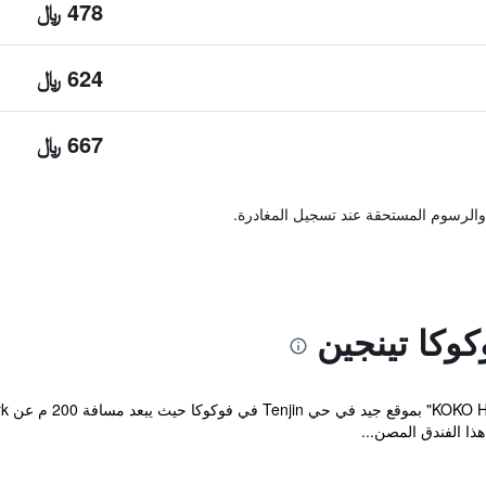
478 ﷼
624 ﷼
667 ﷼
والرسوم المستحقة عند تسجيل المغادرة.
وكا تينجين