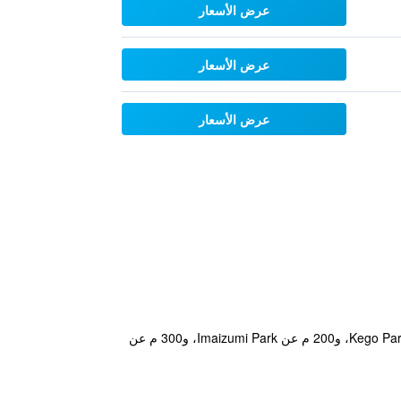
عرض الأسعار
عرض الأسعار
عرض الأسعار
يتمتع مكان إقامة "KOKO HOTEL Fukuoka Tenjin" بموقع جيد في حي Tenjin في فوكوكا حيث يبعد مسافة 200 م عن Kego Park، و200 م عن Imaizumi Park، و300 م عن