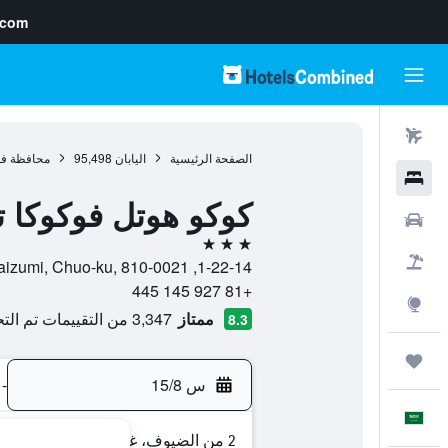
.com
رحلات طيران
الصفحة الرئيسية
اليابان
95,498
محافظة فو
فنادق
كوكو هوتل فوكوكا ت
سيارات
3 نجوم
حزم العروض
1-22-14, Imaizumi, Chuo-ku, 810-0021, فوكوكا, محافظة فوكوكا, اليابان
+81 927 145 445
استكشاف
ممتاز
3,347 من التقييمات تم التحقق منها
8.3
رحلات
س 15/8
-
العَرَبِيَّة
2 من الضيوف، غرفة واحدة