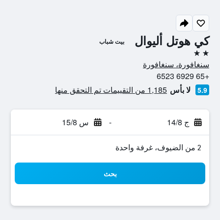
كي هوتل أليوال
بيت شباب
2 نجمتين
سنغافورة، سنغافورة
+65 6929 6523
لا بأس
1,185 من التقييمات تم التحقق منها
5.9
ج 14/8
-
س 15/8
2 من الضيوف، غرفة واحدة
بحث