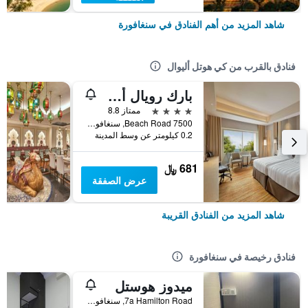
شاهد المزيد من أهم الفنادق في سنغافورة
فنادق بالقرب من كي هوتل أليوال
بارك رويال أون بيتش رود، سنغافورة
4 نجوم
ممتاز 8.8
7500 Beach Road, سنغافورة, سنغافورة
0.2 كيلومتر عن وسط المدينة
681 ﷼
عرض الصفقة
شاهد المزيد من الفنادق القريبة
فنادق رخيصة في سنغافورة
ميدوز هوستل
7a Hamilton Road, سنغافورة, سنغافورة