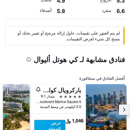
4.9
5.3
5.8
6.6
منفرد
أصدقاء
لم يتم العثور على تقييمات. حاول إزالة مرشح أو تغيير بحثك أو
مسح كل شيء لعرض التقييمات.
فنادق مشابهة لـ كي هوتل أليوال
أفضل الفنادق في سنغافورة
باركرويال كوليكشن مارينا باي، سنغافورة
5 نجوم
ممتاز 9.1
6 Raffles Boulevard Marina Square, سنغافورة, سنغافورة
0.0 كيلومتر عن وسط المدينة
1,046 ﷼
عرض
الصفقة