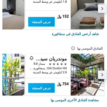
1.8 كيلومتر عن وسط المدينة
152 ﷼
عرض الصفقة
شاهد أرخص الفنادق في سنغافورة
الفنادق الموصى بها
موندريان سينجابور دوكستون
5 نجوم
ممتاز 8.8
16A Duxton Hill, سنغافورة, سنغافورة
2.9 كيلومتر عن وسط المدينة
754 ﷼
عرض الصفقة
مشاهدة الفنادق الأخرى الموصى بها