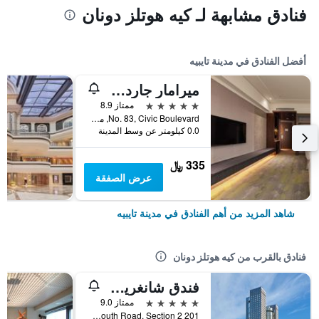
فنادق مشابهة لـ كيه هوتلز دونان
أفضل الفنادق في مدينة تايبيه
ميرامار جاردن تابييه
5 نجوم
ممتاز 8.9
No. 83, Civic Boulevard, مدينة تايبيه, تايوان
0.0 كيلومتر عن وسط المدينة
335 ﷼
عرض الصفقة
شاهد المزيد من أهم الفنادق في مدينة تايبيه
فنادق بالقرب من كيه هوتلز دونان
فندق شانغريلا فار ايسترن بلازا، تايبيه
5 نجوم
ممتاز 9.0
201 Tun Hwa South Road, Section 2, مدينة تايبيه, تايوان