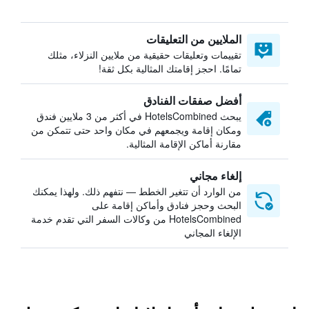
الملايين من التعليقات
تقييمات وتعليقات حقيقية من ملايين النزلاء، مثلك
تمامًا. احجز إقامتك المثالية بكل ثقة!
أفضل صفقات الفنادق
يبحث HotelsCombined في أكثر من 3 ملايين فندق
ومكان إقامة ويجمعهم في مكان واحد حتى تتمكن من
مقارنة أماكن الإقامة المثالية.
إلغاء مجاني
من الوارد أن تتغير الخطط — نتفهم ذلك. ولهذا يمكنك
البحث وحجز فنادق وأماكن إقامة على
HotelsCombined من وكالات السفر التي تقدم خدمة
الإلغاء المجاني