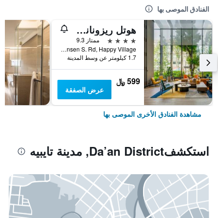
الفنادق الموصى بها
هوتل ريزونانس تايبي، تابيستري كوليكشن باي هيلتون
4 نجوم
ممتاز 9.3
No. 7 Linsen S. Rd, Happy Village, مدينة تايبيه, تايوان
1.7 كيلومتر عن وسط المدينة
599 ﷼
عرض الصفقة
مشاهدة الفنادق الأخرى الموصى بها
استكشفDa’an District, مدينة تايبيه