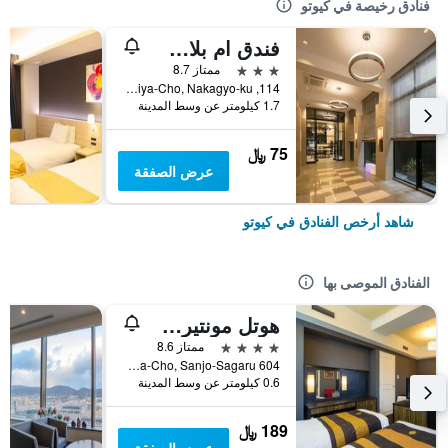
فنادق رخيصة في كيوتو
فندق ام بلاس شيجاو أوميا
3 نجوم
ممتاز 8.7
114, Nishikiomiya-Cho, Nakagyo-ku, كيوتو, اليابان
1.7 كيلومتر عن وسط المدينة
75 ﷼
عرض الصفقة
شاهد أرخص الفنادق في كيوتو
الفنادق الموصى بها
هوتل مونتيري كيوتو
4 نجوم
ممتاز 8.6
604 Manjuya-Cho, Sanjo-Sagaru, كيوتو, اليابان
0.6 كيلومتر عن وسط المدينة
189 ﷼