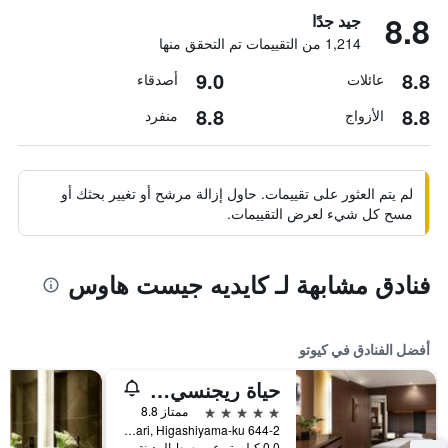
8.8
جيد جدًا
1,214 من التقييمات تم التحقق منها
9.0
8.8
عائلات
أصدقاء
8.8
8.8
الأزواج
منفرد
لم يتم العثور على تقييمات. حاول إزالة مرشح أو تغيير بحثك أو
مسح كل شيء لعرض التقييمات.
فنادق مشابهة لـ كايديه جيست هاوس
أفضل الفنادق في كيوتو
حياة ريجنسي كيوتو
5 نجوم
ممتاز 8.8
644-2 Sanjusangendo-Mawari, Higashiyama-ku, كيوتو, اليابان
0.0 كيلومتر عن وسط المدينة