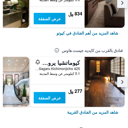
834 ﷼
عرض الصفقة
شاهد المزيد من أهم الفنادق في كيوتو
فنادق بالقرب من كايديه جيست هاوس
كيوماتشيا يروكان ساكورا أوروشيتاي
Shimogyo-ku Yanaginobanbadori Takatsuji Sagaru Kichimonjicho 425, كيوتو, اليابان
0.1 كيلومتر عن وسط المدينة
277 ﷼
عرض الصفقة
شاهد المزيد من الفنادق القريبة