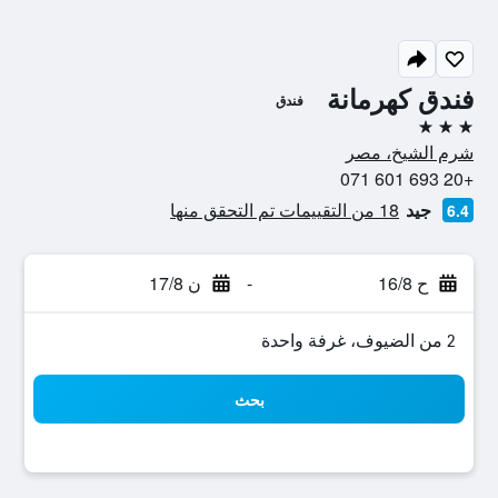
فندق كهرمانة
فندق
3 نجوم
شرم الشيخ، مصر
+20 693 601 071
جيد
18 من التقييمات تم التحقق منها
6.4
ح 16/8
-
ن 17/8
2 من الضيوف، غرفة واحدة
بحث