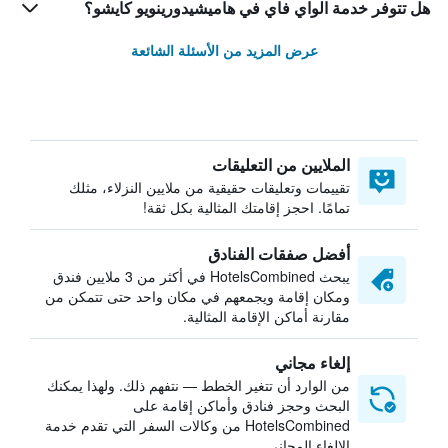
هل تتوفر خدمة الواي فاي في هاميشيدورينويو كايشو؟
عرض المزيد من الأسئلة الشائعة
الملايين من التعليقات
تقييمات وتعليقات حقيقية من ملايين النزلاء، مثلك
تمامًا. احجز إقامتك المثالية بكل ثقة!
أفضل صفقات الفنادق
يبحث HotelsCombined في أكثر من 3 ملايين فندق
ومكان إقامة ويجمعهم في مكان واحد حتى تتمكن من
مقارنة أماكن الإقامة المثالية.
إلغاء مجاني
من الوارد أن تتغير الخطط — نتفهم ذلك. ولهذا يمكنك
البحث وحجز فنادق وأماكن إقامة على
HotelsCombined من وكالات السفر التي تقدم خدمة
الإلغاء المجاني