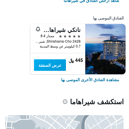
شاهد أرخص الفنادق في شيراهاما
الفنادق الموصى بها
نانكي شيراهاما ماريوت هوتل
5 نجوم
ممتاز 8.4
2428 Shirahama-Cho, شيراهاما, اليابان
0.7 كيلومتر عن وسط المدينة
445 ﷼
عرض الصفقة
مشاهدة الفنادق الأخرى الموصى بها
استكشف شيراهاما