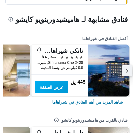
فنادق مشابهة لـ هاميشيدورينويو كايشو
أفضل الفنادق في شيراهاما
نانكي شيراهاما ماريوت هوتل
5 نجوم
ممتاز 8.4
2428 Shirahama-Cho, شيراهاما, اليابان
0.0 كيلومتر عن وسط المدينة
445 ﷼
عرض الصفقة
شاهد المزيد من أهم الفنادق في شيراهاما
فنادق بالقرب من هاميشيدورينويو كايشو
تاويا شيراهاما سينجيو