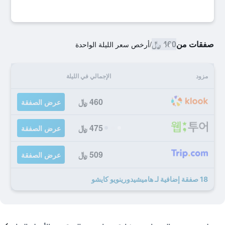
صفقات من
460 ﷼
/
أرخص سعر الليلة الواحدة
مزود
الإجمالي في الليلة
460 ﷼
عرض الصفقة
475 ﷼
عرض الصفقة
509 ﷼
عرض الصفقة
18 صفقة إضافية لـ هاميشيدورينويو كايشو