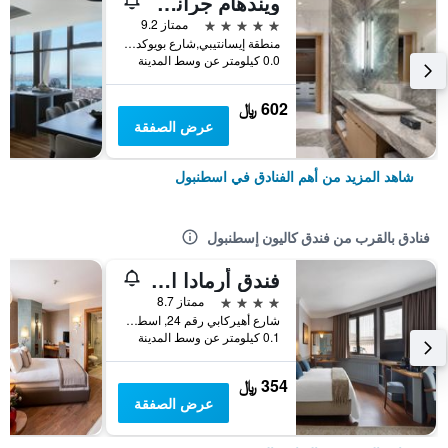
ويندهام جراند إسطنبول ليفينت
5 نجوم
ممتاز 9.2
منطقة إيسانتيبي,شارع بويوكديري 177-183 شيشلي, اسطنبول, تركيا
0.0 كيلومتر عن وسط المدينة
602 ﷼
عرض الصفقة
شاهد المزيد من أهم الفنادق في اسطنبول
فنادق بالقرب من فندق كاليون إسطنبول
فندق أرمادا اسطنبول أولد سيتي
4 نجوم
ممتاز 8.7
شارع أهيركابي رقم 24, اسطنبول, تركيا
0.1 كيلومتر عن وسط المدينة
354 ﷼
عرض الصفقة