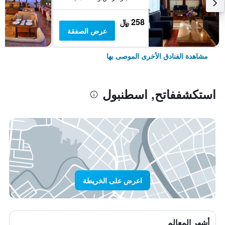
258 ﷼
عرض الصفقة
مشاهدة الفنادق الأخرى الموصى بها
استكشففاتح, اسطنبول
اعرض على الخريطة
أشهر المعالم