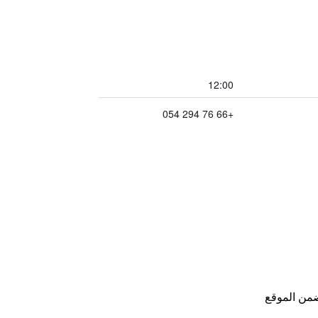
12:00
+66 76 294 054
من الموقع