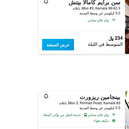
سن برايم كامالا بيتش
96/42-3 Moo #3, Kamala, تايلاند
0.0 كيلومتر عن وسط المدينة
واي فاي مجاني
234 ﷼
المتوسط في الليلة
عرض الصفقة
بينجامين ريزورت
83 Moo 3, Rimhad Road, Kamala, تايلاند
0.3 كيلومتر عن وسط المدينة
واي فاي مجاني
خدمة النقل من وإلى المطار
مكيف هواء