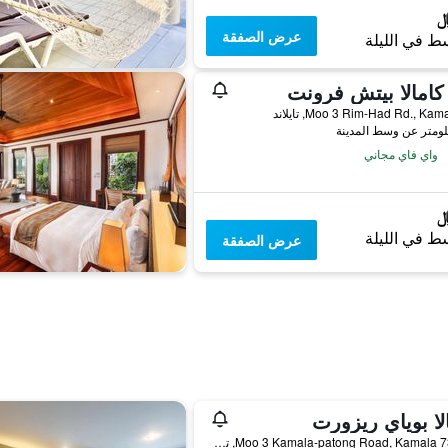
عرض الصفقة
ط في الليلة
كامالا بيتش فرونت
واي فاي مجاني
ط في الليلة
عرض الصفقة
لا بوياي ريزورت
73/146 Moo 3 Kamala-patong Road, Kamala, تايلاند