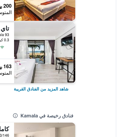
200 ﷼
المتوس
تاي 
93 Moo 3 Rim-Had Rd., Kamala, تايلاند
0.3 كيلومتر عن وسط المدينة
163 ﷼
المتوس
شاهد المزيد من الفنادق القريبة
فنادق رخيصة في Kamala
كاما