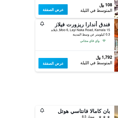
108 ﷼
عرض الصفقة
المتوسط في الليلة
فندق أندارا ريزورت فيلاز
15 Moo 6, Layi Naka Road, Kamala, تايلاند
0.3 كيلومتر عن وسط المدينة
واي فاي مجاني
1,792 ﷼
المتوسط في الليلة
عرض الصفقة
بان كامالا فانتاسي هوتل
3 نجوم
ممتاز 8.5