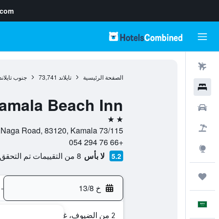
.com
رحلات طيران
الصفحة الرئيسية
تايلاند
73,741
جنوب تايلاند
فنادق
amala Beach Inn
سيارات
2 نجمتين
حزم العروض
73/115 Naga Road, 83120, Kamala, مقاطعة بوكيت, تايلاند
+66 76 294 054
استكشاف
لا بأس
8 من التقييمات تم التحقق منها
5.2
رحلات
خ 13/8
-
العَرَبِيَّة
2 من الضيوف، غرفة واحدة