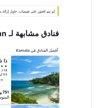
لم يتم العثور على تقييمات. حاول إزال
فنادق مشابهة لـ Kamala Beach Inn
أفضل الفنادق في Kamala
5 نجوم
1/18, 1/20 Moo 6, Kamala, تايلاند
0.0 كيلومتر عن وسط المدينة
751 ﷼
المتوس