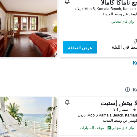
ع ناماكا كامالا
ند
واي فاي مجاني
ط في الليلة
عرض الصفقة
ا بيتش إستيت
ممتاز 9.1
واي فاي مجاني
موقف السيارات