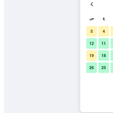
ج
س
5
4
12
11
19
18
26
25