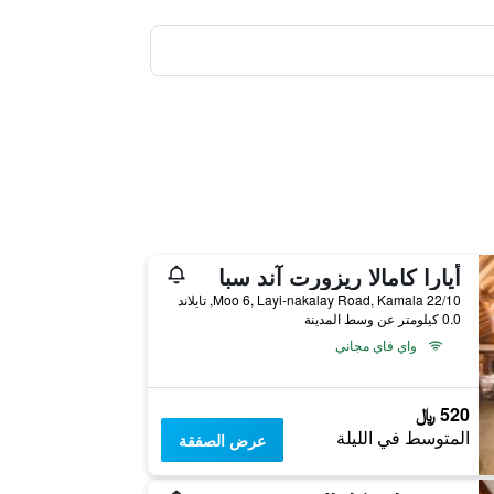
أيارا كامالا ريزورت آند سبا
22/10 Moo 6, Layi-nakalay Road, Kamala, تايلاند
0.0 كيلومتر عن وسط المدينة
واي فاي مجاني
520 ﷼
المتوسط في الليلة
عرض الصفقة