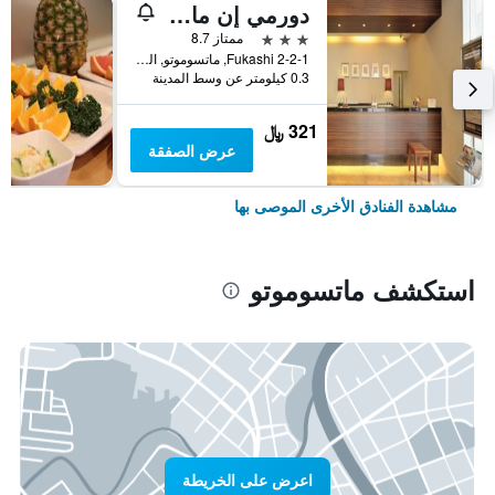
دورمي إن ماتسوموتو ناتشورال هوت سبرينج
3 نجوم
ممتاز 8.7
2-2-1 Fukashi, ماتسوموتو, اليابان
0.3 كيلومتر عن وسط المدينة
321 ﷼
عرض الصفقة
مشاهدة الفنادق الأخرى الموصى بها
استكشف ماتسوموتو
اعرض على الخريطة