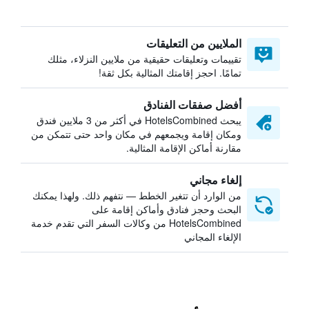
الملايين من التعليقات
تقييمات وتعليقات حقيقية من ملايين النزلاء، مثلك
تمامًا. احجز إقامتك المثالية بكل ثقة!
أفضل صفقات الفنادق
يبحث HotelsCombined في أكثر من 3 ملايين فندق
ومكان إقامة ويجمعهم في مكان واحد حتى تتمكن من
مقارنة أماكن الإقامة المثالية.
إلغاء مجاني
من الوارد أن تتغير الخطط — نتفهم ذلك. ولهذا يمكنك
البحث وحجز فنادق وأماكن إقامة على
HotelsCombined من وكالات السفر التي تقدم خدمة
الإلغاء المجاني