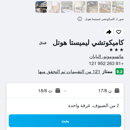
صور لـ كاميكوتشي ليميستا هوتل
كاميكوتشي ليميستا هوتل
فندق
3 نجوم
ماتسوموتو، اليابان
+81 263 952 121
ممتاز
121 من التقييمات تم التحقق منها
9.2
ن 17/8
-
ث 18/8
2 من الضيوف، غرفة واحدة
بحث