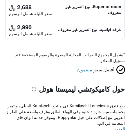
2,688 ﷼
Superior room، نوع السرير غير
معروف
سعر الليلة شامل الرسوم
2,990 ﷼
غرفة قياسية، نوع السرير غير معروف
سعر الليلة شامل الرسوم
*
يشمل المجموع الضرائب المحلية المقدرة والرسوم المستحقة عند
تسجيل المغادرة.
أفضل سعر
مضمون
حول كاميكوتشي ليميستا هوتل
يقع فندق Kamikochi Lemeiesta في منتجع Kamikochi الجبلي، ويتميز
بحمامات مياه حارة داخلية وفي الهواء الطلق وغرف واسعة على الطراز
الغربي مع إطلالات على جبل Roppyaku، وتتوفر خدمة الواي فاي
المجانية في الم...
المزيد