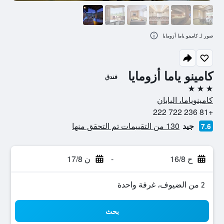
صور لـ كامينو ياما أزومايا
كامينو ياما أزومايا
فندق
3 نجوم
كامينوياما، اليابان
+81 236 722 222
جيد
130 من التقييمات تم التحقق منها
7.6
ح 16/8
-
ن 17/8
2 من الضيوف، غرفة واحدة
بحث