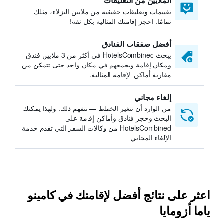
الملايين من التعليقات
تقييمات وتعليقات حقيقية من ملايين النزلاء، مثلك
تمامًا. احجز إقامتك المثالية بكل ثقة!
أفضل صفقات الفنادق
يبحث HotelsCombined في أكثر من 3 ملايين فندق
ومكان إقامة ويجمعهم في مكان واحد حتى تتمكن من
مقارنة أماكن الإقامة المثالية.
إلغاء مجاني
من الوارد أن تتغير الخطط — نتفهم ذلك. ولهذا يمكنك
البحث وحجز فنادق وأماكن إقامة على
HotelsCombined من وكالات السفر التي تقدم خدمة
الإلغاء المجاني
اعثر على نتائج أفضل لإقامتك في كامينو
ياما أزومايا