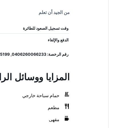
من الجيد أن تعلم
وقت تسجيل الصعود للطائرة
الدفع والإلغاء
رقم الرخصة: 0406260066233, 55199
المزايا ووسائل الراحة في est House
حمام سباحة خارجي
مطعم
مقهى