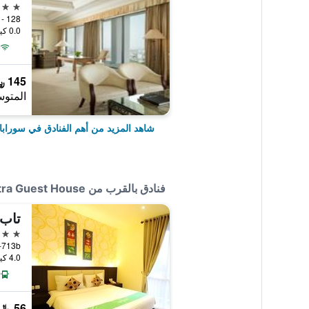
5 نجوم
0.0 كيلومتر عن وسط المدينة
145 ﷼
المتوس
شاهد المزيد من أهم الفنادق في سوراباي
فنادق بالقرب من Kana Citra Guest House
تاب
3 نجوم
4.0 كيلومتر عن وسط المدينة
56 ﷼