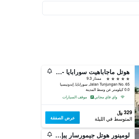
هوتل ماجاباهيت سورابايا - إم جالاري
5 نجوم
ممتاز 9.3
Jalan Tunjungan No. 65, سورابايا, إندونيسيا
0.0 كيلومتر عن وسط المدينة
واي فاي مجاني
موقف السيارات
329 ﷼
عرض الصفقة
المتوسط في الليلة
لومينور هوتل جيمورسار يبإي اوش