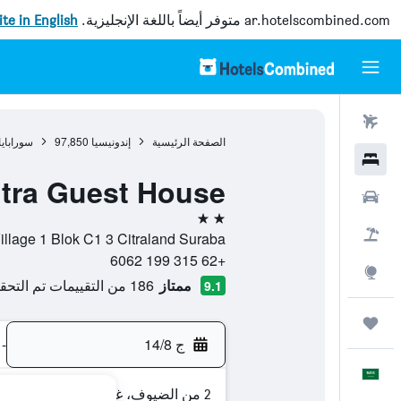
ar.hotelscombined.com
متوفر أيضاً باللغة الإنجليزية.
site in English
رحلات طيران
الصفحة الرئيسية
إندونيسيا
97,850
سورابايا
فنادق
tra Guest House
سيارات
2 نجمتين
حزم العروض
Internasional Village 1 Blok C1 3 Citraland Suraba, , سورابايا, مقا
+62 315 199 6062
استكشاف
ممتاز
186 من التقييمات تم التحقق منها
9.1
رحلات
ج 14/8
-
العَرَبِيَّة
2 من الضيوف، غرفة واحدة