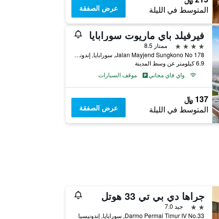
عرض الصفقة
المتوسط في الليلة
فيرفيلد باي ماريوت سورابايا
4 نجوم
ممتاز 8.5
Jalan Mayjend Sungkono No 178, سورابايا, إندونيسيا
6.9 كيلومتر عن وسط المدينة
واي فاي مجاني
موقف السيارات
137 ﷼
عرض الصفقة
المتوسط في الليلة
جراها دي بي تي 33 هوتل
2 نجمتين
جيد 7.0
Darmo Permai Timur IV No.33, سورابايا, إندونيسيا