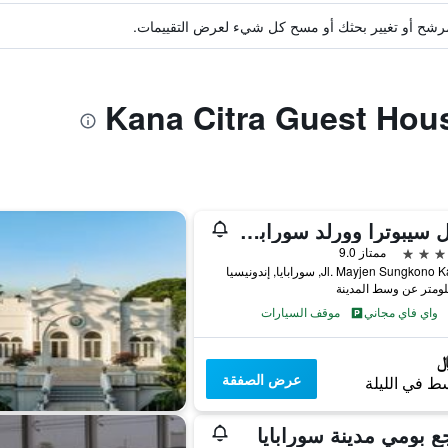
ة مرشح أو تغيير بحثك أو مسح كل شيء لعرض التقييمات.
هوتل سيبوترا وورلد سورابايا مانيجد باي سويس بلهوتل إنترناشونال
ممتاز 9.0
Jl. Mayjen Sungko, سورابايا, إندونيسيا
واي فاي مجاني
موقف السيارات
عرض الصفقة
ط في الليلة
ع بومي مدينة سورابايا