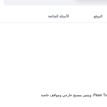
الموقع
الأسئلة الشائعة
يقع مكان إقامة "Kana Citra Guesthouse" في سورابايا، على بعد 13 كم من محطة قطارات Pasar Turi Train Station Surabaya، ويتميز بمسبح خارجي ومواقف خاصة