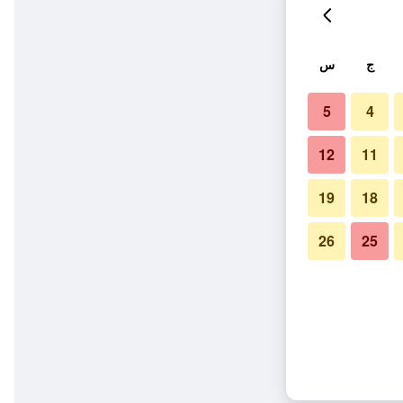
ج
س
5
4
12
11
19
18
26
25