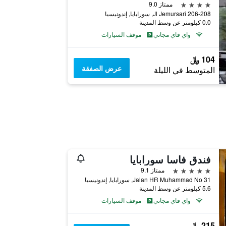
4 نجوم
ممتاز 9.0
Jl Jemursari 206-208, سورابايا, إندونيسيا
0.0 كيلومتر عن وسط المدينة
واي فاي مجاني
موقف السيارات
104 ﷼
عرض الصفقة
المتوسط في الليلة
فندق فاسا سورابايا
5 نجوم
ممتاز 9.1
Jalan HR Muhammad No 31, سورابايا, إندونيسيا
5.6 كيلومتر عن وسط المدينة
واي فاي مجاني
موقف السيارات
215 ﷼