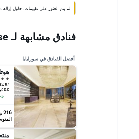
لم يتم العثور على تقييمات. حاول إزال
فنادق مشابهة لـ Kana Citra Guest House
أفضل الفنادق في سورابايا
5 نجوم
no Kav. 87
0.0 كيلومتر عن وسط المدينة
216 ﷼
المتوس
منتج