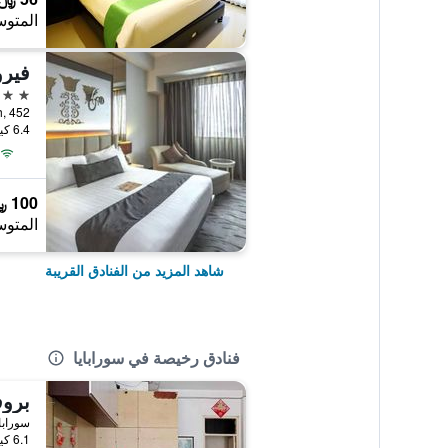
المتوس
فيرو
4 نجوم
Indah, 452
6.4 كيلومتر عن وسط المدينة
100 ﷼
المتوس
شاهد المزيد من الفنادق القريبة
فنادق رخيصة في سورابايا
برو
سوراباي
6.1 كيلومتر عن وسط المدينة