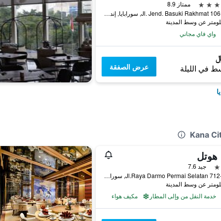
ممتاز 8.9
Jl. Jend. Basuki Rakhmat 106 - 128, سورابايا, إندونيسيا
واي فاي مجاني
عرض الصفقة
ط في الليلة
ا
 هوتل
جيد 7.6
Jl.Raya Darmo Permai Selatan 712-713b, سورابايا, إندونيسيا
خدمة النقل من وإلى المطار
مكيف هواء