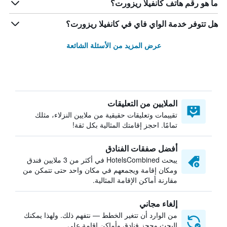
ما هو رقم هاتف كانفيلا ريزورت؟
هل تتوفر خدمة الواي فاي في كانفيلا ريزورت؟
عرض المزيد من الأسئلة الشائعة
الملايين من التعليقات
تقييمات وتعليقات حقيقية من ملايين النزلاء، مثلك
تمامًا. احجز إقامتك المثالية بكل ثقة!
أفضل صفقات الفنادق
يبحث HotelsCombined في أكثر من 3 ملايين فندق
ومكان إقامة ويجمعهم في مكان واحد حتى تتمكن من
مقارنة أماكن الإقامة المثالية.
إلغاء مجاني
من الوارد أن تتغير الخطط — نتفهم ذلك. ولهذا يمكنك
البحث وحجز فنادق وأماكن إقامة على