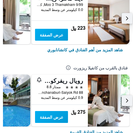
9/99 Moo 3 Thamakham, كانشانابوري, تايلاند
0.0 كيلومتر عن وسط المدينة
223 ﷼
عرض الصفقة
شاهد المزيد من أهم الفنادق في كانشانابوري
فنادق بالقرب من كانفيلا ريزورت
رويال ريفركواي ريزورت آند سبا
4 نجوم
ممتاز 8.8
88 Moo 2, Kanchanaburi-Saiyok Rd., كانشانابوري, تايلاند
0.9 كيلومتر عن وسط المدينة
275 ﷼
عرض الصفقة
شاهد المزيد من الفنادق القريبة