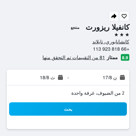
كانفيلا ريزورت
منتجع
3 نجوم
كانشانابوري، تايلاند
+66 818 923 113
ممتاز
81 من التقييمات تم التحقق منها
8.9
ن 17/8
-
ث 18/8
2 من الضيوف، غرفة واحدة
بحث