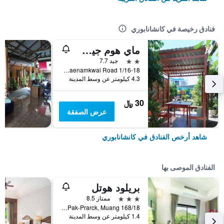
فنادق رخيصة في كانشانابوري
ماي هوم جيست هاوس
2 نجمتين
جيد 7.7
1/16-18 Maenamkwai Road, كانشانابوري, تايلاند
4.3 كيلومتر عن وسط المدينة
30 ﷼
عرض الصفقة
شاهد أرخص الفنادق في كانشانابوري
الفنادق الموصى بها
بريلود هوتل
3 نجوم
ممتاز 8.5
168/18 Moo 3, Pak-Prarck, Muang, كانشانابوري, تايلاند
1.4 كيلومتر عن وسط المدينة