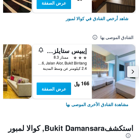
عرض الصفقة
شاهد أرخص الفنادق في كوالا لمبور
الفنادق الموصى بها
إيبيس ستايلز كوالا لمبور بوكيت بينتانج
3 نجوم
ممتاز 8.3
No.16, Jalan Alor, Bukit Bintang, كوالا لمبور, ماليزيا
2.4 كيلومتر عن وسط المدينة
166 ﷼
عرض الصفقة
مشاهدة الفنادق الأخرى الموصى بها
استكشفBukit Damansara, كوالا لمبور