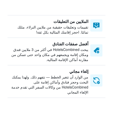
الملايين من التعليقات
تقييمات وتعليقات حقيقية من ملايين النزلاء، مثلك
تمامًا. احجز إقامتك المثالية بكل ثقة!
أفضل صفقات الفنادق
يبحث HotelsCombined في أكثر من 3 ملايين فندق
ومكان إقامة ويجمعهم في مكان واحد حتى تتمكن من
مقارنة أماكن الإقامة المثالية.
إلغاء مجاني
من الوارد أن تتغير الخطط — نتفهم ذلك. ولهذا يمكنك
البحث وحجز فنادق وأماكن إقامة على
HotelsCombined من وكالات السفر التي تقدم خدمة
الإلغاء المجاني