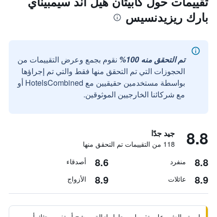
تقييمات حول كابيتان هيل آند سيمبيناي
بارك ريزيدنسيس
تم التحقق منه 100%
نقوم بجمع وعرض التقييمات من
الحجوزات التي تم التحقق منها فقط والتي تم إجراؤها
بواسطة مستخدمين حقيقيين مع HotelsCombined أو
مع شركائنا الخارجيين الموثوقين.
8.8
جيد جدًا
118 من التقييمات تم التحقق منها
8.6
8.8
منفرد
أصدقاء
8.9
8.9
عائلات
الأزواج
لم يتم العثور على تقييمات. حاول إزالة مرشح أو تغيير بحثك أو