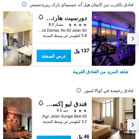
فنادق بالقرب من كابيتان هيل آند سيمبيناي بارك ريزيدنسيس
دورسيت هارتاماس كوالالمبور
4 نجوم
ممتاز 8.0
D-G-08, Plaza Damas, No 63 Jalan Sri, كوالا لمبور, ماليزيا
0.8 كيلومتر عن وسط المدينة
137 ﷼
عرض الصفقة
شاهد المزيد من الفنادق القريبة
فنادق رخيصة في كوالا لمبور
فندق ليو إكسبرس
3 نجوم
جيد 6.5
65 Jalan Sungai Besi, كوالا لمبور, ماليزيا
3.2 كيلومتر عن وسط المدينة
46 ﷼